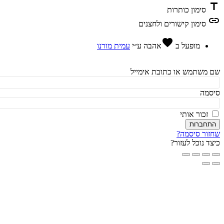
t
סימון כותרות
l
סימון קישורים ולחצנים
favorite
מופעל ב
אהבה
ע״י
עמית מורנו
משתמש או כתובת אימייל
מה
זכור אותי
חברות
ור סיסמה?
ד נוכל לעזור?