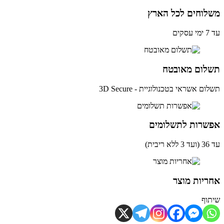
לוחים לכל הארץ
ים
לום מאובטח
ם אשראי בטכנולוגיית - 3D Secure
שרות לתשלומים
ית)
יות מוצר
וף