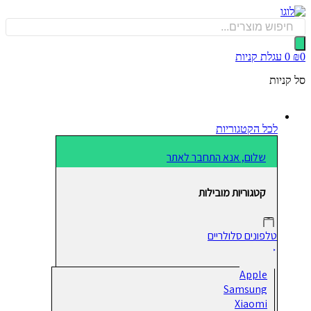
כן
Produ
sea
0
עגלת קניות
קניות
לכל הקטגוריות
שלום, אנא התחבר לאתר
קטגוריות מובילות
טלפונים סלולריים
Apple
Samsung
Xiaomi