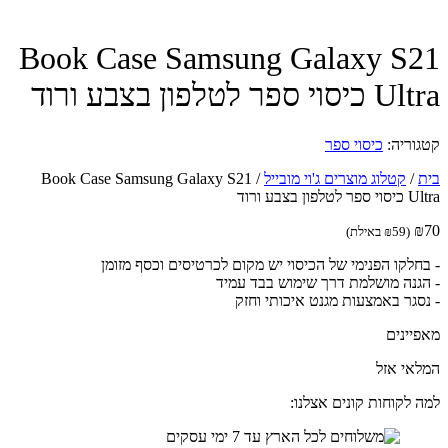
Book Case Samsung Galaxy S
וי ספר לטלפון בצבע ורוד
וריה:
כיסוי ספר
/
קטלוג מוצרים ג'וי מובייל
/
Book Case Samsung Galaxy S21
לפון בצבע ורוד
(
59
₪
באילת)
חלקו הפנימי של הכיסוי יש מקום לכרטיסים וכסף מזומן
גנה מושלמת דרך שימוש בבד עמיד
סגר באמצעות מגנט איכותי וחזק
יינים
אי אזל
 לקוחות קונים אצלנו: