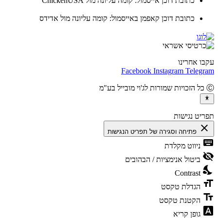
כתובת דוכן אייסמול: קומה עליונה מול ChickenUSA
כתובת דוכן קאפמן באייסמול: קומה עליונה מול אדידס
ו אחרינו
Facebook
Instagram
Teleg
יט נגישות
cl
פתיחה וסגירה של תפריט הנגישות
ke
ניווט מקלדת
vis
ביטול אנימציות / הבהובים
ni
Contrast
fo
הגדלת טקסט
te
הקטנת טקסט
fon
גופן קריא