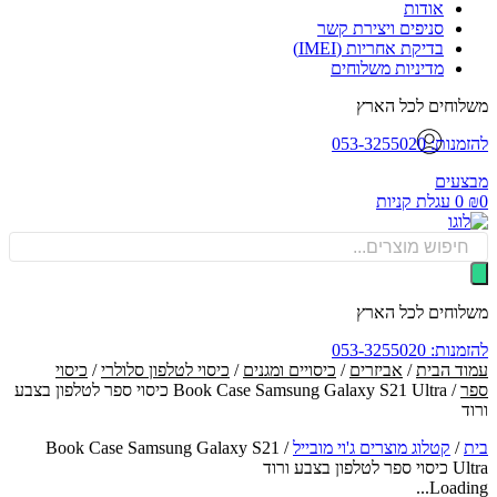
אודות
סניפים ויצירת קשר
בדיקת אחריות (IMEI)
מדיניות משלוחים
וחים לכל הארץ
: 053-3255020
עים
0
עגלת קניות
Produ
sea
וחים לכל הארץ
: 053-3255020
ד הבית
/
אביזרים
/
כיסויים ומגנים
/
כיסוי לטלפון סלולרי
/
כיסוי
/ Book Case Samsung Galaxy S21 Ultra כיסוי ספר לטלפון בצבע
ד
/
קטלוג מוצרים ג'וי מובייל
/
Book Case Samsung Galaxy S21
לפון בצבע ורוד
Loadin