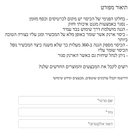
ור מפורט
חלקו הפנימי של הכיסוי יש מקום לכרטיסים וכסף מזומן
סגר באמצעות מגנט איכותי וחזק
גנה מושלמת דרך שימוש בבד עמיד
יסוי ארנק אשר שומר באופן מלא על המכשיר ומגן עליו בצורה הטובה
תר
- הכיסוי מספק הגנה ב-360 מעלות כך שלא משנה כיצד המכשיר נופל
סוי שומר עליו
יתן לנהל שיחות גם כאשר הארנק סגור
ים לקבל את המבצעים והמוצרים החדשים שלנו?
מו וקבלו עדכונים שוטפים, מבצעים ומידע שימושי