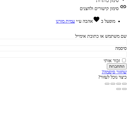
סימון כותרות
l
סימון קישורים ולחצנים
favorite
מופעל ב
אהבה
ע״י
עמית מורנו
משתמש או כתובת אימייל
מה
זכור אותי
חברות
ור סיסמה?
ד נוכל לעזור?