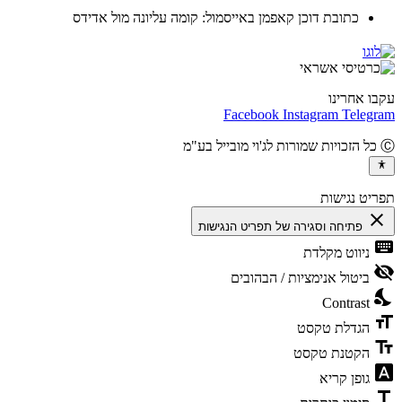
כתובת דוכן קאפמן באייסמול: קומה עליונה מול אדידס
ו אחרינו
Facebook
Instagram
Teleg
יט נגישות
cl
פתיחה וסגירה של תפריט הנגישות
ke
ניווט מקלדת
vis
ביטול אנימציות / הבהובים
ni
Contrast
fo
הגדלת טקסט
te
הקטנת טקסט
fon
גופן קריא
t