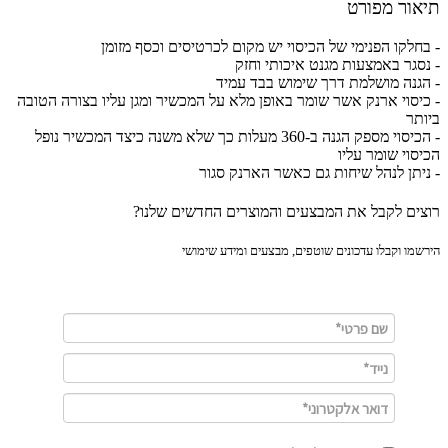
ור מפורט
חלקו הפנימי של הכיסוי יש מקום לכרטיסים וכסף מזומן
סגר באמצעות מגנט איכותי וחזק
גנה מושלמת דרך שימוש בבד עמיד
יסוי ארנק אשר שומר באופן מלא על המכשיר ומגן עליו בצורה הטובה
תר
- הכיסוי מספק הגנה ב-360 מעלות כך שלא משנה כיצד המכשיר נופל
סוי שומר עליו
יתן לנהל שיחות גם כאשר הארנק סגור
ים לקבל את המבצעים והמוצרים החדשים שלנו?
מו וקבלו עדכונים שוטפים, מבצעים ומידע שימושי