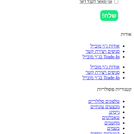
אני מאשר לקבל דיוור
שלח!
ות
אודות ג’וי מובייל
סניפים ויצירת קשר
Trade-In בג’וי מובייל
אודות ג’וי מובייל
סניפים ויצירת קשר
Trade-In בג’וי מובייל
וריות פופולריות
טלפונים סלולריים
מבצעים עונתיים
גיימינג
טאבלטים
מחשבים
בשמים
קטגוריות נוספות