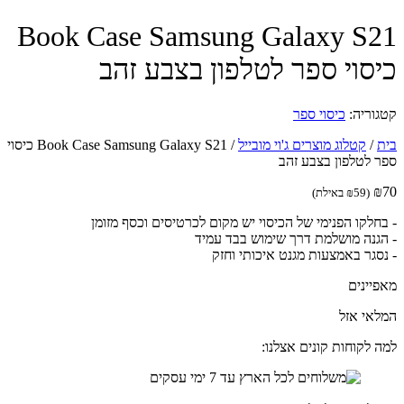
Book Case Samsung Galaxy S
סוי ספר לטלפון בצבע זהב
וריה:
כיסוי ספר
/
קטלוג מוצרים ג'וי מובייל
/
Book Case Samsung Galaxy S21 כיסוי
 לטלפון בצבע זהב
(
59
₪
באילת)
חלקו הפנימי של הכיסוי יש מקום לכרטיסים וכסף מזומן
גנה מושלמת דרך שימוש בבד עמיד
סגר באמצעות מגנט איכותי וחזק
יינים
אי אזל
 לקוחות קונים אצלנו: