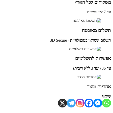
לוחים לכל הארץ
ים
לום מאובטח
ם אשראי בטכנולוגיית - 3D Secure
שרות לתשלומים
ית)
יות מוצר
וף