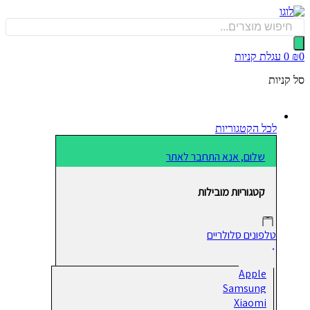
כן
Produ
sea
0
עגלת קניות
קניות
לכל הקטגוריות
שלום, אנא התחבר לאתר
קטגוריות מובילות
טלפונים סלולריים
Apple
Samsung
Xiaomi