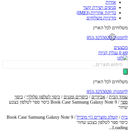
אודות
סניפים ויצירת קשר
בדיקת אחריות (IMEI)
מדיניות משלוחים
וחים לכל הארץ
: 053-3255020
עים
0
עגלת קניות
Produ
sea
וחים לכל הארץ
: 053-3255020
ד הבית
/
אביזרים
/
כיסויים ומגנים
/
כיסוי לטלפון סלולרי
/
כיסוי
/ Book Case Samsung Galaxy Note 9 כיסוי ספר לטלפון בצבע
ר
/
קטלוג מוצרים ג'וי מובייל
/
Book Case Samsung Galaxy Note 9
וי ספר לטלפון בצבע שחור
Loadin