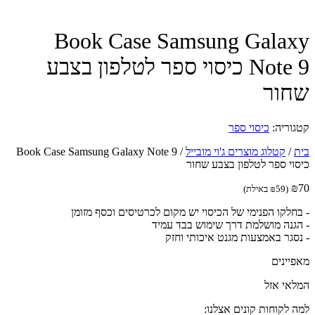
Book Case Samsung Gala
Note 9 כיסוי ספר לטלפון בצבע
ור
וריה:
כיסוי ספר
/
קטלוג מוצרים ג'וי מובייל
/
Book Case Samsung Galaxy Note 9
וי ספר לטלפון בצבע שחור
(
59
₪
באילת)
חלקו הפנימי של הכיסוי יש מקום לכרטיסים וכסף מזומן
גנה מושלמת דרך שימוש בבד עמיד
סגר באמצעות מגנט איכותי וחזק
יינים
אי אזל
 לקוחות קונים אצלנו: