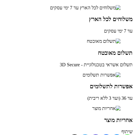
לוחים לכל הארץ
ים
לום מאובטח
ם אשראי בטכנולוגיית - 3D Secure
שרות לתשלומים
ית)
יות מוצר
וף