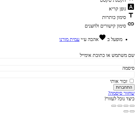
הקטנת טקסט
fon
גופן קריא
t
סימון כותרות
l
סימון קישורים ולחצנים
favorite
מופעל ב
אהבה
ע״י
עמית מורנו
משתמש או כתובת אימייל
מה
זכור אותי
חברות
ור סיסמה?
ד נוכל לעזור?