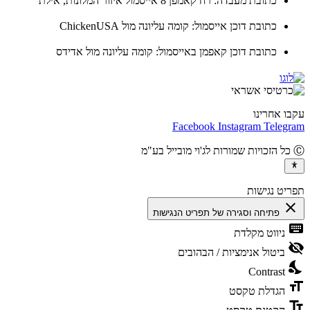
כתובת מעבדה: רח קאמפן 8 אייסמול איזור המלונות, אילת
כתובת דוכן אייסמול: קומה עליונה מול ChickenUSA
כתובת דוכן קאפמן באייסמול: קומה עליונה מול אדידס
ו אחרינו
Facebook
Instagram
Teleg
יט נגישות
cl
פתיחה וסגירה של תפריט הנגישות
ke
ניווט מקלדת
vis
ביטול אנימציות / הבהובים
ni
Contrast
fo
הגדלת טקסט
te