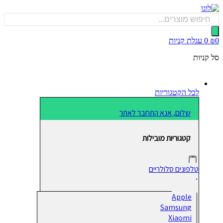
כן
Produ
sea
0
עגלת קניות
קניות
לכל הקטגוריות
שלום, אנא התחבר לאתר
קטגוריות מובילות
טלפונים סלולריים
Apple
Samsung
Xiaomi