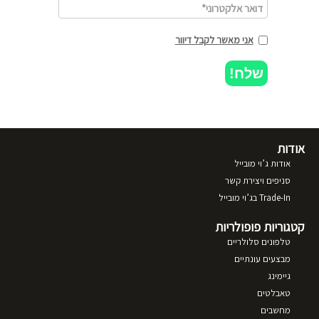
אני מאשר לקבל דיוור
שלח!
אודות
אודות ג’וי מובייל
סניפים ויצירת קשר
Trade-In בג’וי מובייל
קטגוריות פופולריות
טלפונים סלולריים
מבצעים עונתיים
גיימינג
טאבלטים
מחשבים