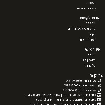
בשמים
קטגוריות נוספות
שירות לקוחות
צור קשר
מדיניות ביטולים והחזרה
תקנון
הסדרי נגישות
איזור אישי
התחבר
החשבון שלי
סל קניות
צרו קשר
טלפון חנות: 053-3255020
ווטסאפ חנות: 053-3255020
טלפון מעבדה: 053-3252060
כתובת חנות דגל ומעבדה: דרבן 150 בפנינת אילת מול מול-הים
כתובת חנות תחנה מרכזית: שדרות התמרים 12, אילת
כתובת חנות ברחבת בנק דיסקונט: שדרות התמרים 2, אילת