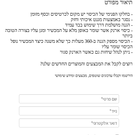
ור מפורט
חלקו הפנימי של הכיסוי יש מקום לכרטיסים וכסף מזומן
סגר באמצעות מגנט איכותי וחזק
גנה מושלמת דרך שימוש בבד עמיד
יסוי ארנק אשר שומר באופן מלא על המכשיר ומגן עליו בצורה הטובה
תר
- הכיסוי מספק הגנה ב-360 מעלות כך שלא משנה כיצד המכשיר נופל
סוי שומר עליו
יתן לנהל שיחות גם כאשר הארנק סגור
ים לקבל את המבצעים והמוצרים החדשים שלנו?
מו וקבלו עדכונים שוטפים, מבצעים ומידע שימושי