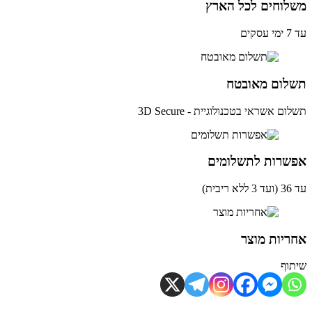
לוחים לכל הארץ
ים
לום מאובטח
ם אשראי בטכנולוגיית - 3D Secure
שרות לתשלומים
ית)
יות מוצר
וף