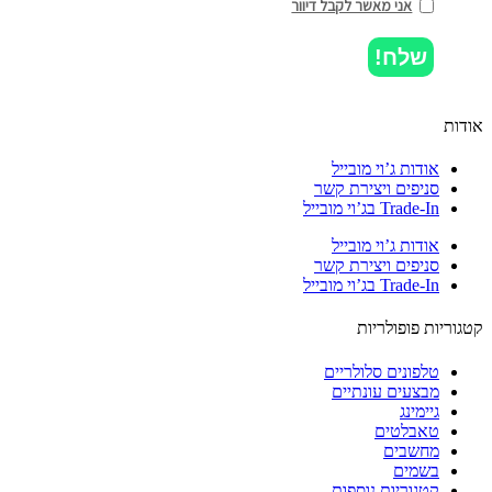
אני מאשר לקבל דיוור
שלח!
ות
אודות ג’וי מובייל
סניפים ויצירת קשר
Trade-In בג’וי מובייל
אודות ג’וי מובייל
סניפים ויצירת קשר
Trade-In בג’וי מובייל
וריות פופולריות
טלפונים סלולריים
מבצעים עונתיים
גיימינג
טאבלטים
מחשבים
בשמים
קטגוריות נוספות