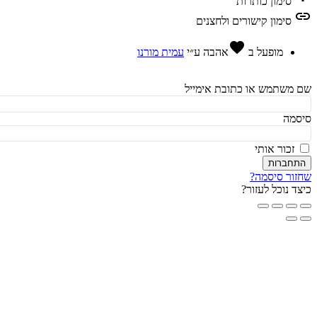
סימון כותרות
l
סימון קישורים ולחצנים
favorite
מופעל ב
אהבה
ע״י
עמית מורנו
משתמש או כתובת אימייל
מה
זכור אותי
חברות
ור סיסמה?
ד נוכל לעזור?