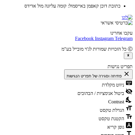
כתובת דוכן קאפמן באייסמול: קומה עליונה מול אדידס
ו אחרינו
Facebook
Instagram
Teleg
יט נגישות
cl
פתיחה וסגירה של תפריט הנגישות
ke
ניווט מקלדת
vis
ביטול אנימציות / הבהובים
ni
Contrast
fo
הגדלת טקסט
te
הקטנת טקסט
fon
גופן קריא
t