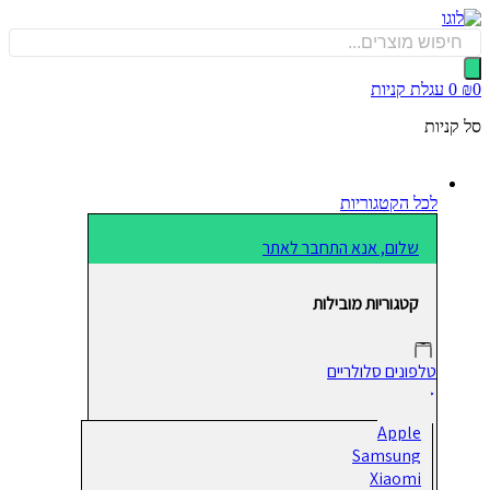
כן
Produ
sea
0
עגלת קניות
קניות
לכל הקטגוריות
שלום, אנא התחבר לאתר
קטגוריות מובילות
טלפונים סלולריים
Apple
Samsung
Xiaomi