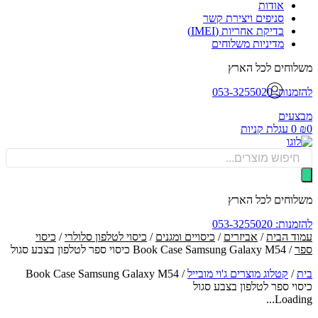
אודות
סניפים ויצירת קשר
בדיקת אחריות (IMEI)
מדיניות משלוחים
וחים לכל הארץ
: 053-3255020
עים
0
עגלת קניות
Produ
sea
וחים לכל הארץ
: 053-3255020
ד הבית
/
אביזרים
/
כיסויים ומגנים
/
כיסוי לטלפון סלולרי
/
כיסוי
/ Book Case Samsung Galaxy M54 כיסוי ספר לטלפון בצבע סגול
/
קטלוג מוצרים ג'וי מובייל
/
Book Case Samsung Galaxy M54
וי ספר לטלפון בצבע סגול
Loadin