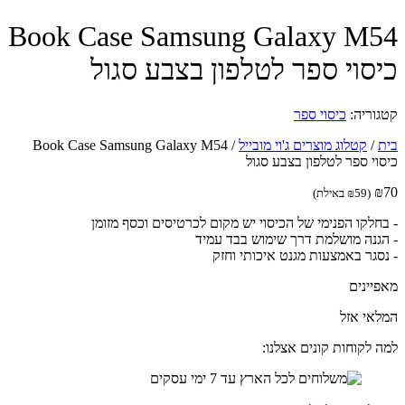
Book Case Samsung Galaxy M
סוי ספר לטלפון בצבע סגול
וריה:
כיסוי ספר
/
קטלוג מוצרים ג'וי מובייל
/
Book Case Samsung Galaxy M54
וי ספר לטלפון בצבע סגול
(
59
₪
באילת)
חלקו הפנימי של הכיסוי יש מקום לכרטיסים וכסף מזומן
גנה מושלמת דרך שימוש בבד עמיד
סגר באמצעות מגנט איכותי וחזק
יינים
אי אזל
 לקוחות קונים אצלנו: