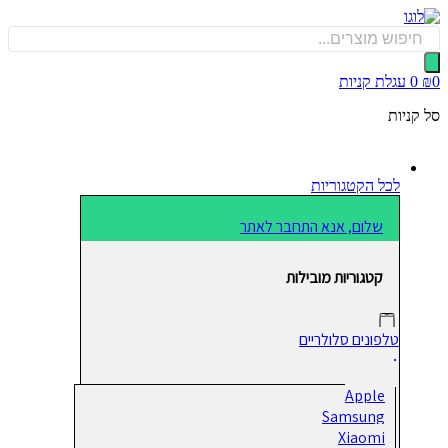
כן
Produ
sea
0
עגלת קניות
קניות
לכל הקטגוריות
שלום, אנא התחבר לאתר
קטגוריות מובילות
טלפונים סלולריים
Apple
Samsung
Xiaomi