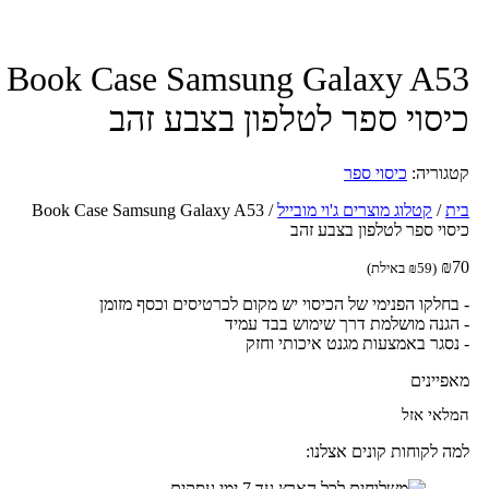
Book Case Samsung Galaxy A5
יסוי ספר לטלפון בצבע זהב
גוריה:
כיסוי ספר
ת
/
קטלוג מוצרים ג'וי מובייל
/
Book Case Samsung Galaxy A53
סוי ספר לטלפון בצבע זהב
₪
7
(
59
₪
באילת)
בחלקו הפנימי של הכיסוי יש מקום לכרטיסים וכסף מזומן
הגנה מושלמת דרך שימוש בבד עמיד
נסגר באמצעות מגנט איכותי וחזק
פיינים
לאי אזל
ה לקוחות קונים אצלנו: