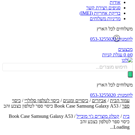
אודות
סניפים ויצירת קשר
בדיקת אחריות (IMEI)
מדיניות משלוחים
וחים לכל הארץ
: 053-3255020
עים
0
עגלת קניות
Produ
sea
וחים לכל הארץ
: 053-3255020
וד הבית
/
אביזרים
/
כיסויים ומגנים
/
כיסוי לטלפון סלולרי
/
כיסוי
פר
/ Book Case Samsung Galaxy A53 כיסוי ספר לטלפון בצבע זהב
ת
/
קטלוג מוצרים ג'וי מובייל
/
Book Case Samsung Galaxy A53
סוי ספר לטלפון בצבע זהב
Loading.