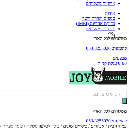
מדיניות משלוחים
אודות
סניפים ויצירת קשר
בדיקת אחריות (IMEI)
מדיניות משלוחים
משלוחים לכל הארץ
להזמנות: 053-3255020
מבצעים
0
₪
0
עגלת קניות
Products
search
משלוחים לכל הארץ
להזמנות: 053-3255020
עמוד הבית
/
אביזרים
/
כיסויים ומגנים
/
כיסוי לטלפון סלולרי
/
כיסוי ספר
/ Book Case Samsung Galaxy A14 כיסוי ספר לטלפון בצבע אדום