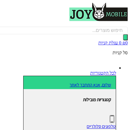
דלג
לתוכן
Products
search
0
₪
0
עגלת קניות
סל קניות
לכל הקטגוריות
שלום, אנא התחבר לאתר
קטגוריות מובילות
טלפונים סלולריים