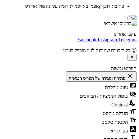
כתובת דוכן קאפמן באייסמול: קומה עליונה מול אדידס
ו אחרינו
Facebook
Instagram
Teleg
יט נגישות
cl
פתיחה וסגירה של תפריט הנגישות
ke
ניווט מקלדת
vis
ביטול אנימציות / הבהובים
ni
Contrast
fo
הגדלת טקסט
te
הקטנת טקסט
fon
גופן קריא
t