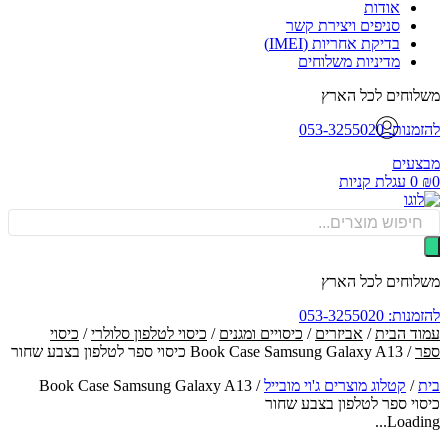
אודות
סניפים ויצירת קשר
בדיקת אחריות (IMEI)
מדיניות משלוחים
וחים לכל הארץ
: 053-3255020
עים
0
עגלת קניות
Produ
sea
וחים לכל הארץ
: 053-3255020
ד הבית
/
אביזרים
/
כיסויים ומגנים
/
כיסוי לטלפון סלולרי
/
כיסוי
/ Book Case Samsung Galaxy A13 כיסוי ספר לטלפון בצבע שחור
/
קטלוג מוצרים ג'וי מובייל
/
Book Case Samsung Galaxy A13
וי ספר לטלפון בצבע שחור
Loadin