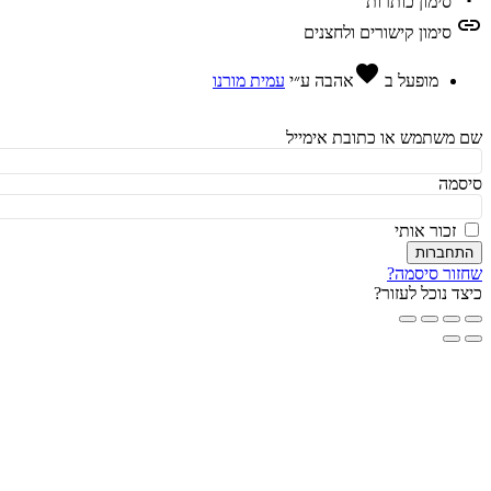
סימון כותרות
l
סימון קישורים ולחצנים
favorite
מופעל ב
אהבה
ע״י
עמית מורנו
משתמש או כתובת אימייל
מה
זכור אותי
חברות
ור סיסמה?
ד נוכל לעזור?