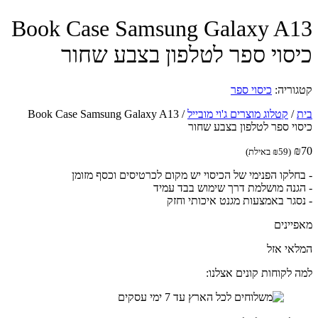
Book Case Samsung Galaxy A
סוי ספר לטלפון בצבע שחור
וריה:
כיסוי ספר
/
קטלוג מוצרים ג'וי מובייל
/
Book Case Samsung Galaxy A13
וי ספר לטלפון בצבע שחור
(
59
₪
באילת)
חלקו הפנימי של הכיסוי יש מקום לכרטיסים וכסף מזומן
גנה מושלמת דרך שימוש בבד עמיד
סגר באמצעות מגנט איכותי וחזק
יינים
אי אזל
 לקוחות קונים אצלנו: