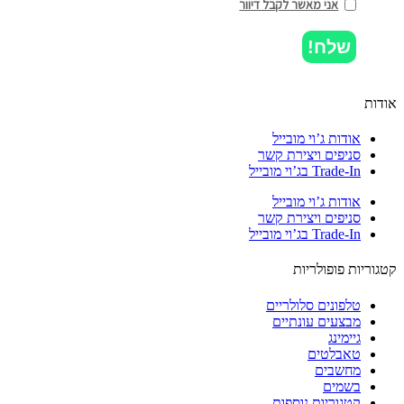
אני מאשר לקבל דיוור
שלח!
ות
אודות ג’וי מובייל
סניפים ויצירת קשר
Trade-In בג’וי מובייל
אודות ג’וי מובייל
סניפים ויצירת קשר
Trade-In בג’וי מובייל
וריות פופולריות
טלפונים סלולריים
מבצעים עונתיים
גיימינג
טאבלטים
מחשבים
בשמים
קטגוריות נוספות