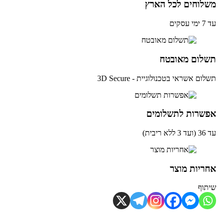
לוחים לכל הארץ
ים
לום מאובטח
ם אשראי בטכנולוגיית - 3D Secure
שרות לתשלומים
ית)
יות מוצר
וף