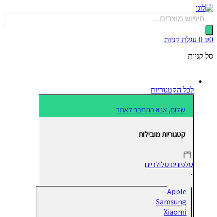
כן
Produ
sea
0
עגלת קניות
קניות
לכל הקטגוריות
שלום, אנא התחבר לאתר
קטגוריות מובילות
טלפונים סלולריים
Apple
Samsung
Xiaomi