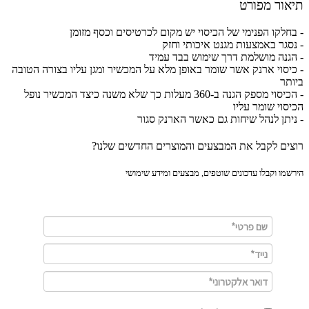
ור מפורט
חלקו הפנימי של הכיסוי יש מקום לכרטיסים וכסף מזומן
סגר באמצעות מגנט איכותי וחזק
גנה מושלמת דרך שימוש בבד עמיד
יסוי ארנק אשר שומר באופן מלא על המכשיר ומגן עליו בצורה הטובה
תר
- הכיסוי מספק הגנה ב-360 מעלות כך שלא משנה כיצד המכשיר נופל
סוי שומר עליו
יתן לנהל שיחות גם כאשר הארנק סגור
ים לקבל את המבצעים והמוצרים החדשים שלנו?
מו וקבלו עדכונים שוטפים, מבצעים ומידע שימושי