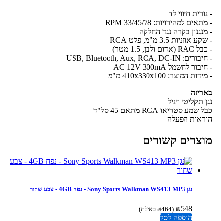
נורית חיווי לד
תאים למהירויות: 33/45/78 RPM
מנגנון בקרה נגד החלקה
קע אוזניות 3.5 מ"מ, פלט RCA
RA (אדום ולבן, 1.5 מטר)
רים: USB, Bluetooth, Aux, RCA, DC-IN
יבור לחשמל AC 12V 300mA
ידות המוצר: 410x330x100 מ"מ
ריזה
ן תקליטי ויניל
 שמע סטריאו RCA מתאם 45 סל"ד
ראות הפעלה
וצרים קשורים
נגן Sony Sports Walkman WS413 MP3 - נפח 4GB - צבע שחור
₪
548
(
464
₪
באילת)
הוספה לסל