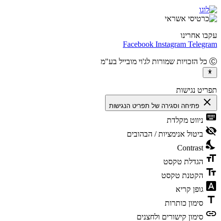
ו אחרינו
Facebook
Instagram
Teleg
יט נגישות
cl
פתיחה וסגירה של תפריט הנגישות
ke
ניווט מקלדת
vis
ביטול אנימציות / הבהובים
ni
Contrast
fo
הגדלת טקסט
te
הקטנת טקסט
fon
גופן קריא
t
סימון כותרות
l
סימון קישורים ולחצנים