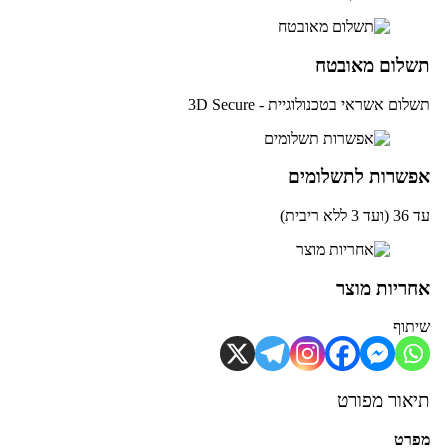
שלום מאובטח
לום אשראי בטכנולוגיית - 3D Secure
פשרות לתשלומים
ד 3 ללא ריבית)
חריות מוצר
תוף
יאור מפורט
פרט