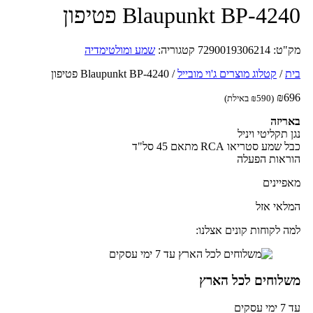
Blaupunkt BP-424 פטיפון
ק"ט:
7290019306214
קטגוריה:
שמע ומולטימדיה
ת
/
קטלוג מוצרים ג'וי מובייל
/
Blaupunkt BP-4240 פטיפון
₪
69
(
590
₪
באילת)
ריזה
ן תקליטי ויניל
 שמע סטריאו RCA מתאם 45 סל"ד
ראות הפעלה
פיינים
לאי אזל
ה לקוחות קונים אצלנו:
שלוחים לכל הארץ
מי עסקים