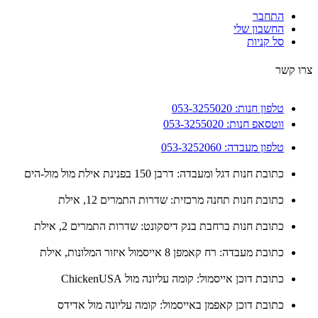
התחבר
החשבון שלי
סל קניות
 קשר
טלפון חנות: 053-3255020
ווטסאפ חנות: 053-3255020
טלפון מעבדה: 053-3252060
כתובת חנות דגל ומעבדה: דרבן 150 בפנינת אילת מול מול-הים
כתובת חנות תחנה מרכזית: שדרות התמרים 12, אילת
כתובת חנות ברחבת בנק דיסקונט: שדרות התמרים 2, אילת
כתובת מעבדה: רח קאמפן 8 אייסמול איזור המלונות, אילת
כתובת דוכן אייסמול: קומה עליונה מול ChickenUSA
כתובת דוכן קאפמן באייסמול: קומה עליונה מול אדידס