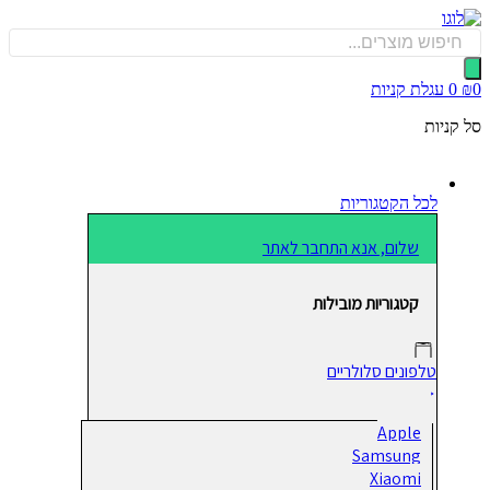
כן
Produ
sea
0
עגלת קניות
קניות
לכל הקטגוריות
שלום, אנא התחבר לאתר
קטגוריות מובילות
טלפונים סלולריים
Apple
Samsung
Xiaomi