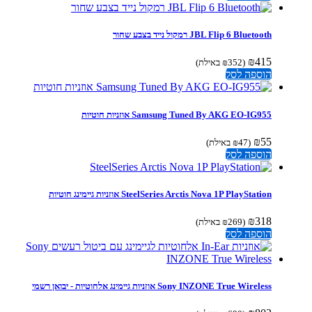
JBL Flip 6 Bluetooth רמקול נייד בצבע שחור
₪
415
(
352
₪
באילת)
הוספה לסל
Samsung Tuned By AKG EO-IG955 אוזניות חוטיות
₪
55
(
47
₪
באילת)
הוספה לסל
SteelSeries Arctis Nova 1P PlayStation אוזניות גיימינג חוטיות
₪
318
(
269
₪
באילת)
הוספה לסל
Sony INZONE True Wireless אוזניות גיימינג אלחוטיות - יבואן רשמי