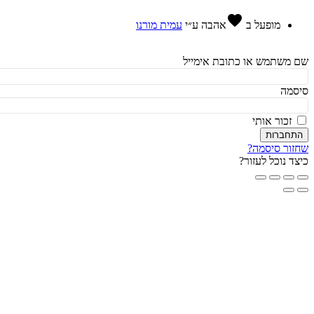
favorite
מופעל ב
אהבה
ע״י
עמית מורנו
משתמש או כתובת אימייל
מה
זכור אותי
חברות
ור סיסמה?
ד נוכל לעזור?