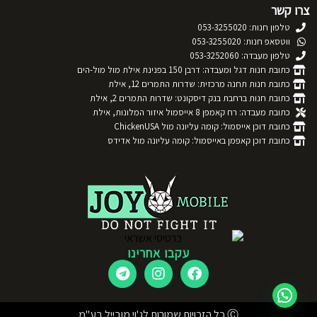
צרו קשר
טלפון חנות: 053-3255020
ווטסאפ חנות: 053-3255020
טלפון מעבדה: 053-3252060
כתובת חנות דגל ומעבדה: דרבן 150 בפנינת אילת מול מול-הים
כתובת חנות תחנה מרכזית: שדרות התמרים 12, אילת
כתובת חנות ברחבת בנק דיסקונט: שדרות התמרים 2, אילת
כתובת מעבדה: רח קאמפן 8 אייסמול איזור המלונות, אילת
כתובת דוכן אייסמול: קומה עליונה מול ChickenUSA
כתובת דוכן קאפמן באייסמול: קומה עליונה מול אדידס
עקבו אחרינו
Ⓒ כל הזכויות שמורות לג'וי מובייל בע"מ