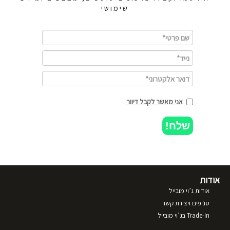
שימושי
אני מאשר לקבל דיוור
שלח!
אודות
אודות ג’וי מובייל
סניפים ויצירת קשר
Trade-In בג’וי מובייל