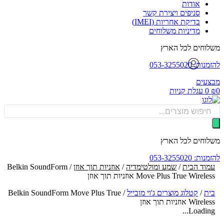
אודות
סניפים ויצירת קשר
בדיקת אחריות (IMEI)
מדיניות משלוחים
וחים לכל הארץ
: 053-3255020
עים
0
עגלת קניות
Produ
sea
וחים לכל הארץ
: 053-3255020
וד הבית
/
שמע ומולטימדיה
/
אוזניות תוך אוזן
/ Belkin SoundForm
Move Plus True Wirel אוזניות תוך אוזן
ת
/
קטלוג מוצרים ג'וי מובייל
/
Belkin SoundForm Move Plus True
Wire אוזניות תוך אוזן
Loading.