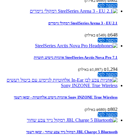
₪
802
(
680
₪
באילת)
הוספה לסל
SteelSeries Arena 3 - EU 2.1 רמקולי גיימרים
₪
648
(
549
₪
באילת)
הוספה לסל
SteelSeries Arctis Nova Pro 7.1 אוזניות גיימינג חוטיות
₪
1,294
(
1,097
₪
באילת)
הוספה לסל
Sony INZONE True Wireless אוזניות גיימינג אלחוטיות - יבואן רשמי
₪
802
(
680
₪
באילת)
הוספה לסל
JBL Charge 5 Bluetooth רמקול נייד צבע שחור - יבואן רשמי