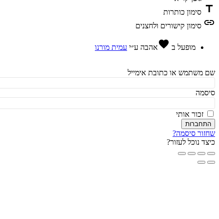
t
סימון כותרות
l
סימון קישורים ולחצנים
favorite
מופעל ב
אהבה
ע״י
עמית מורנו
משתמש או כתובת אימייל
מה
זכור אותי
חברות
ור סיסמה?
ד נוכל לעזור?