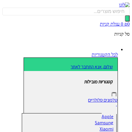
כן
Produ
sea
0
עגלת קניות
קניות
לכל הקטגוריות
שלום, אנא התחבר לאתר
קטגוריות מובילות
טלפונים סלולריים
Apple
Samsung
Xiaomi