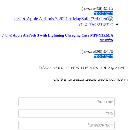
₪
515
(
436
₪
באילת)
הוספה לסל
Apple AirPods 3 with Lightning Charging Case MPNY3ZM/A אוזניות
אלחוטיות
₪
470
(
398
₪
באילת)
הוספה לסל
ים לקבל את המבצעים והמוצרים החדשים שלנו?
מו וקבלו עדכונים שוטפים, מבצעים ומידע שימושי