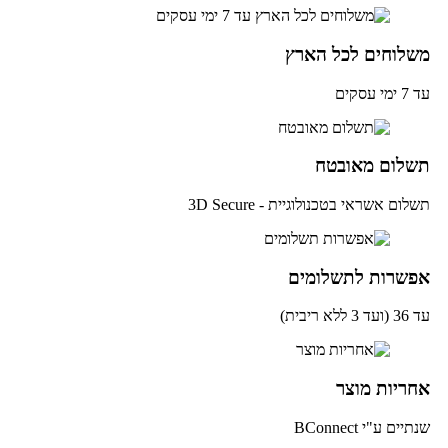
שלוחים לכל הארץ
מי עסקים
שלום מאובטח
לום אשראי בטכנולוגיית - 3D Secure
פשרות לתשלומים
ד 3 ללא ריבית)
חריות מוצר
יים ע"י BConnect