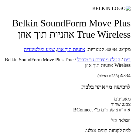
Belkin SoundForm Move Plu
True Wirele אוזניות תוך אוזן
ק"ט:
30084
קטגוריות:
אוזניות תוך אוזן
,
שמע ומולטימדיה
ת
/
קטלוג מוצרים ג'וי מובייל
/
Belkin SoundForm Move Plus True
Wire אוזניות תוך אוזן
₪
33
(
283
₪
באילת)
רכישה מהאתר בלבד!
פיינים
ע: שחור
ריות: שנתיים ע"י BConnect
לאי אזל
ה לקוחות קונים אצלנו: