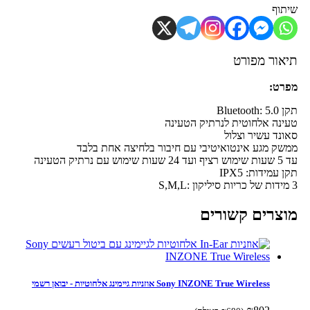
תוף
יאור מפורט
פרט:
Bluetooth: 5
ינה אלחוטית לנרתיק הטעינה
ונד עשיר וצלול
שק מגע אינטואיטיבי עם חיבור בלחיצה אחת בלבד
ועד 24 שעות שימוש עם נרתיק הטעינה
ן עמידות: IPX5
וצרים קשורים
Sony INZONE True Wireless אוזניות גיימינג אלחוטיות - יבואן רשמי