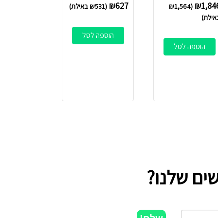
₪
627
₪
1,84
(
1,564
₪
(
531
₪
באילת)
אילת)
הוספה לסל
הוספה לסל
ים שלנו?