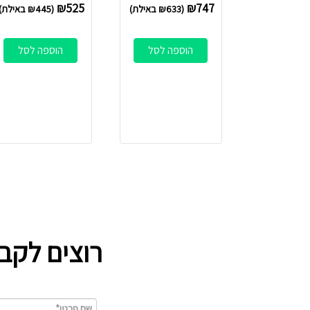
₪
525
₪
747
(
633
₪
באילת)
(
445
₪
באילת)
הוספה לסל
הוספה לסל
רוצים לקב