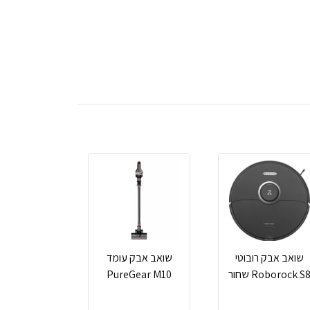
שואב אבק רובוטי
שואב אבק עומד
Roborock S שחור
PureGear M10