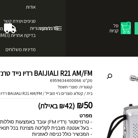
אודות
סניפים ויצירת קשר
0
סל
לכל הקטגוריות
התחבר
מש
קניות
בדיקת אחריות (IMEI)
מדיניות משלוחים
BAIJIALI R21 AM/FM רדיו נייד טרנזיסטור אנלוגי קומפקטי
מק"ט:
6959634400066
קטגוריה:
מוצרי חשמל
בית
/
קטלוג מוצרים ג'וי מובייל
/
BAIJIALI R21 AM/FM רדיו נייד טרנזיסטור אנלוגי קומפקטי
₪
50
(
42
₪
באילת)
מפרט
- טרנזיסטור (רדיו FM) עובד באמצעות סוללות
- בעל אנטנה מובנית לקליטה מצוינת בכל תנא
- המכשיר כולל כניסה לאוזניות