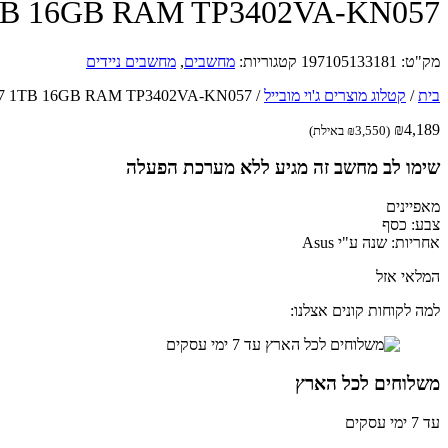
 OLED i7 1TB 16GB RAM TP3402VA-KN057
מק"ט:
197105133181
קטגוריות:
מחשבים
,
מחשבים ניידים
בית
/
קטלוג מוצרים ג'וי מובייל
/
 Flip OLED i7 1TB 16GB RAM TP3402VA-KN057
₪
4,189
(
3,550
₪
באילת)
שימו לב מחשב זה מגיע ללא מערכת הפעלה
מאפיינים
צבע: כסף
אחריות: שנה ע"י Asus
המלאי אזל
למה לקוחות קונים אצלנו:
משלוחים לכל הארץ
עד 7 ימי עסקים