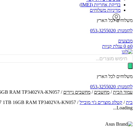
בדיקת אחריות (IMEI)
מדיניות משלוחים
משלוחים לכל הארץ
להזמנות: 053-3255020
מבצעים
0
₪
0
עגלת קניות
Products
search
משלוחים לכל הארץ
להזמנות: 053-3255020
עמוד הבית
/
מחשבים
/
מחשבים ניידים
/ Asus Vivobook S 14 Flip OLED i7 1TB 16GB RAM TP3402VA-KN057 - אסוס מחשב נייד
בית
/
קטלוג מוצרים ג'וי מובייל
/
 Flip OLED i7 1TB 16GB RAM TP3402VA-KN057
Loading...