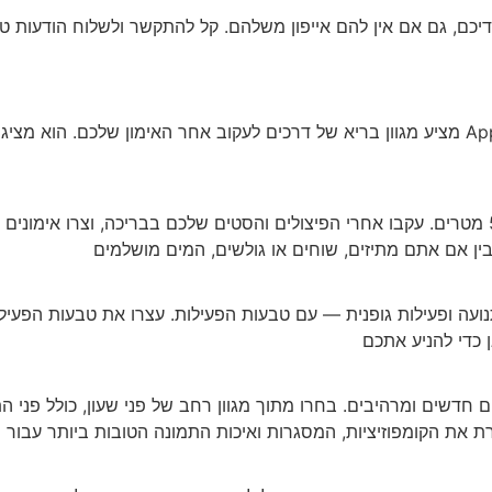
שורת סלולרית לילדיכם, גם אם אין להם אייפון משלהם. קל להתקשר ולשלוח ה
מאימוני כוח ו-HIIT ועד לפילאטיס ויוגה, Apple Watch מציע מגוון בריא של דרכים לעקוב אח
ל-Apple Watch SE יש דירוג עמידות במים של 50 מטרים. עקבו אחרי הפיצולים והסטים שלכם בבר
ועה ופעילות גופנית — עם טבעות הפעילות. עצרו את טבעות הפעילו
 חדשים ומרהיבים. בחרו מתוך מגוון רחב של פני שעון, כולל פני 
את הקומפוזיציות, המסגרות ואיכות התמונה הטובות ביותר עבור 