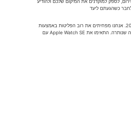
י החירום, לספק למוקדנים את המיקום שלכם ולהודיע
Apple Watch מסמן אבן דרך בתוכנית שלנו להפוך את כל המוצרים שלנו לניטרליים מבחינת פליטת פחמן עד שנת 2030. אנחנו מפחיתים את רוב הפליטות באמצעות
חידושים בחומרים, אנרגיה נקייה ומשלוח דל פחמן. ואנחנו משקיעים בפרויקטים מבוססי טבע כדי לקזז את הכמות הקטנה שנותרה. התאימו את Apple Watch SE עם