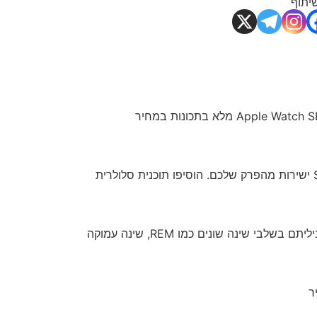
יתוף
דרכים קלות להישאר מחוברים. מדדי כושר מעוררי מוטיבציה. תכונות בריאות ובטיחות חדשניות. צבעי רצועות רעננים. Apple Watch SE מלא בתכונות במחיר
קבלו שיחה בזמן ריצה. ענו להודעה במהירות במהלך פגישה. האזינו למוזיקה בתנועה. או השתמשו ב-Apple Pay וב-Siri ישירות מהפרק שלכם. הוסיפו תוכנית סלולרית
אפליקציית השינה מאפשרת לכם ליצור לוח זמנים ושגרת שינה כדי לעזור לכם להגיע ליעדי השינה שלכם. ראו כמה זמן ביליתם בשלבי שינה שונים כמו REM, שינה עמוקה
ר