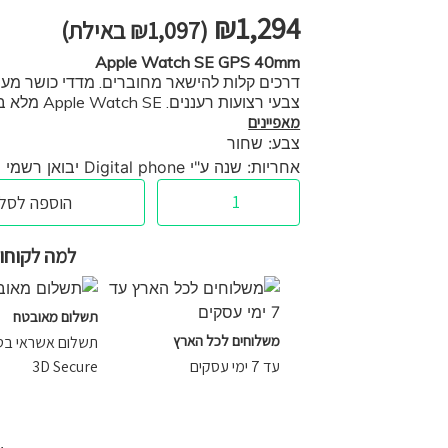
₪
1,294
(
1,097
₪
באילת)
Apple Watch SE GPS 40mm
דרכים קלות להישאר מחוברים. מדדי כושר מעור
צבעי רצועות רעננים. Apple Watch SE מלא בתכונות במחיר משתלם pix
מאפיינים
צבע: שחור
אחריות: שנה ע"י Digital phone יבואן רשמי
הוספה לסל
למה לקוחות
תשלום מאובטח
משלוחים לכל הארץ
תשלום אשראי בטכנ
עד 7 ימי עסקים
3D Secure