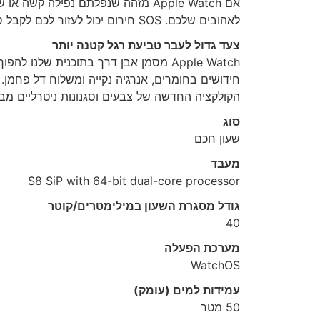
אם Apple Watch מזהה שנפלתם נפיל
לאהובים שלכם. SOS חירום יכול לעזור לכם לקבל סיוע כשאתם זקוקים לו. ו-Check In מאפשר לכם להודיע אוטומטית לחבר כשהגעתם ליעד
צעד גדול לעבר טביעת רגל קטנה יותר
הקולקציה החדשה של צבעים וסגנונות ניטרליים מב
סוג
שעון חכם
מעבד
S8 SiP with 64-bit dual-core processor
גודל מסגרת השעון במילימטרים/קוטר
40
מערכת הפעלה
WatchOS
עמידות למים (עומק)
50 מטר