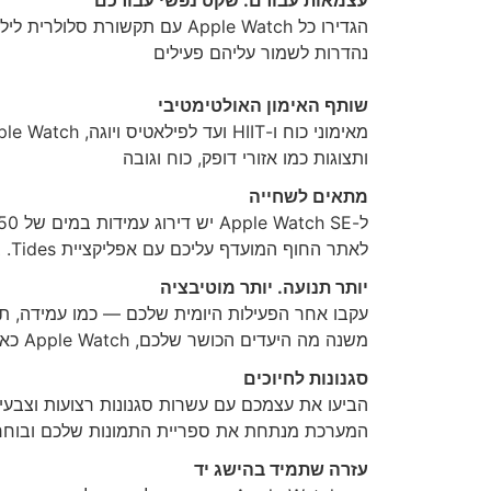
עצמאות עבורם. שקט נפשי עבורכם
הגדירו כל Apple Watch עם תק
נהדרות לשמור עליהם פעילים
שותף האימון האולטימטיבי
ותצוגות כמו אזורי דופק, כוח וגובה
מתאים לשחייה
לאתר החוף המועדף עליכם עם אפליקציית Tides. בין אם אתם מתיזים, שוחים או גולשים, המים מושלמים
יותר תנועה. יותר מוטיבציה
עקבו אחר הפעילות היומית שלכם — כמו עמידה, תנ
משנה מה היעדים הכושר שלכם, Apple Watch כאן כדי להניע אתכם
סגנונות לחיוכים
הביעו את עצמכם עם עשרות סגנונות רצועות וצבעים
המערכת מנתחת את ספריית התמונות שלכם ובוחרת 
עזרה שתמיד בהישג יד