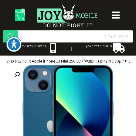
0
משלוחים לכל הארץ
להזמנות: 053-3255020
בית
/
קטלוג מוצרים ג'וי מובייל
/
Apple iPhone 13 Mini 256GB אייפון צבע כחול