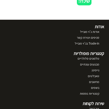
שלח!
אודות
אודות ג’וי מובייל
סניפים ויצירת קשר
Trade-In בג’וי מובייל
קטגוריות פופולריות
טלפונים סלולריים
מבצעים עונתיים
גיימינג
טאבלטים
מחשבים
בשמים
קטגוריות נוספות
שירות לקוחות
צור קשר