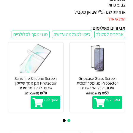
צבע: כחול
אחריות: שנה ע"י היבואן מקביל
המלאי אזל
אביזרים משלימים:
אביזרים לסלולר
כיסוי למצלמה ועדשה
מגני מסך לסלולריים
Sunshine Silicone Screen
Gripcase Glass Screen
Protector מגן מסך זכוכית
Protector מגן מסך סיליקון
איכותי לכל המכשירים
איכותי לכל המכשירים
₪
70
₪
59
(
50
₪
באילת)
(
59
₪
באילת)
הוסף לסל
הוסף לסל
2
1