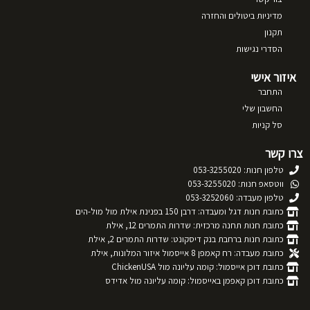
מדיניות ביטולים והחזרה
תקנון
הסדרי נגישות
איזור אישי
התחבר
החשבון שלי
סל קניות
צרו קשר
טלפון חנות: 053-3255020
ווטסאפ חנות: 053-3255020
טלפון מעבדה: 053-3252060
כתובת חנות דגל ומעבדה: דרבן 150 בפנינת אילת מול מול-הים
כתובת חנות תחנה מרכזית: שדרות התמרים 12, אילת
כתובת חנות ברחבת בנק דיסקונט: שדרות התמרים 2, אילת
כתובת מעבדה: רח קאמפן 8 אייסמול איזור המלונות, אילת
כתובת דוכן אייסמול: קומה עליונה מול ChickenUSA
כתובת דוכן קאפמן באייסמול: קומה עליונה מול אדידס