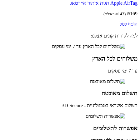
Apple תגית איתור איירטאג
₪
(
143
₪
באילת)
ף לסל
 לקוחות קונים אצלנו:
לוחים לכל הארץ
ים
לום מאובטח
ם אשראי בטכנולוגיית - 3D Secure
שרות לתשלומים