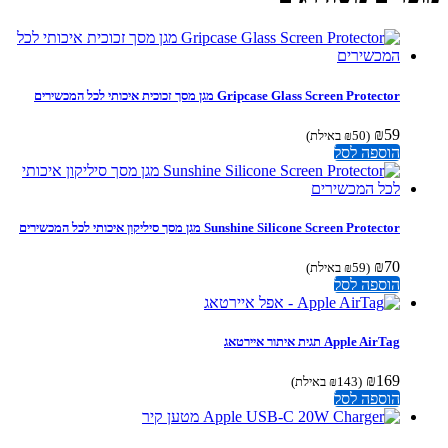
Gripcase Glass Screen Protector מגן מסך זכוכית איכותי לכל המכשירים
₪
59
(
50
₪
באילת)
הוספה לסל
Sunshine Silicone Screen Protector מגן מסך סיליקון איכותי לכל המכשירים
₪
70
(
59
₪
באילת)
הוספה לסל
Apple AirTag תגית איתור איירטאג
₪
169
(
143
₪
באילת)
הוספה לסל