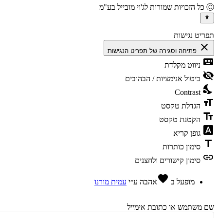
יט נגישות
cl
פתיחה וסגירה של תפריט הנגישות
ke
ניווט מקלדת
vis
ביטול אנימציות / הבהובים
ni
Contrast
fo
הגדלת טקסט
te
הקטנת טקסט
fon
גופן קריא
t
סימון כותרות
l
סימון קישורים ולחצנים
favorite
מופעל ב
אהבה
ע״י
עמית מורנו
משתמש או כתובת אימייל