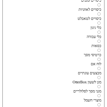
יסויים ומגנים
יסויים לאוזניות
יסויים לטאבלט
לי גינון
לי עבודה
סאות
רטיסי מסך
וח אם
בצעים עונתיים
גן לשעון OtterBox
גני מסך לסלולריים
וצרי חשמל