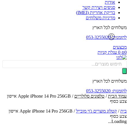
אודות
סניפים ויצירת קשר
בדיקת אחריות (IMEI)
מדיניות משלוחים
וחים לכל הארץ
: 053-3255020
עים
0
עגלת קניות
Produ
sea
וחים לכל הארץ
: 053-3255020
ד הבית
/
טלפונים סלולריים
/ Apple iPhone 14 Pro 256GB אייפון
 כסוף
/
קטלוג מוצרים ג'וי מובייל
/
Apple iPhone 14 Pro 256GB אייפון
 כסוף
Loadin