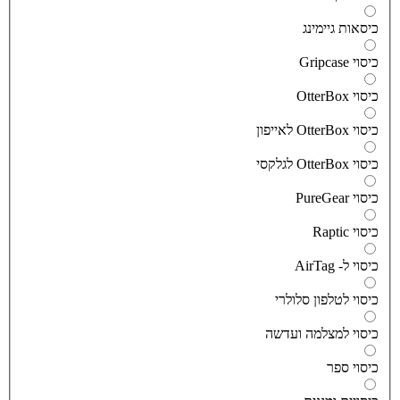
יסאות גיימינג
יסוי Gripcase
יסוי OtterBox
סוי OtterBox לאייפון
סוי OtterBox לגלקסי
יסוי PureGear
יסוי Raptic
יסוי ל- AirTag
יסוי לטלפון סלולרי
יסוי למצלמה ועדשה
יסוי ספר