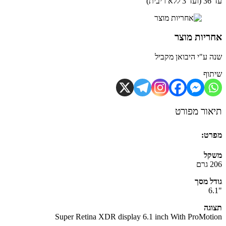
ית)
יות מוצר
 ע"י היבואן מקביל
וף
ור מפורט
ט:
קל
ם
ל מסך
גה
Super Retina XDR display 6.1 inch With ProMot