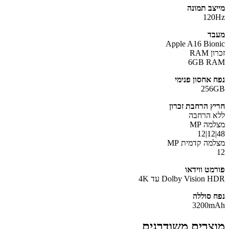
צב תמונה
12
ד
Apple A16 Bio
RAM
6GB R
 אחסון פנימי
256
ץ הרחבת זכרון
 הרחבה
ה MP
מה קדמית MP
מט ווידאו
Dolby Vision עד 4K
 סוללה
3200m
צרים משודרגים