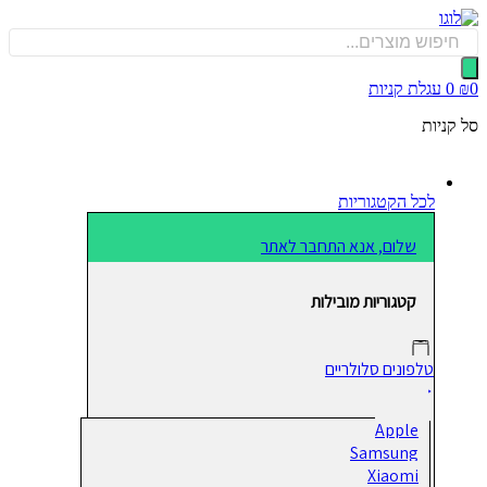
כן
Produ
sea
0
עגלת קניות
קניות
לכל הקטגוריות
שלום, אנא התחבר לאתר
קטגוריות מובילות
טלפונים סלולריים
Apple
Samsung
Xiaomi