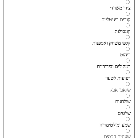
יוד משרדי
ודים דיגיטליים
ונסולות
לפי משחק ואספנות
יהוט
מקולים ובידוריות
צועות לשעון
ואבי אבק
ולחנות
לטים
מע ומולטימדיה
עונים חכמים