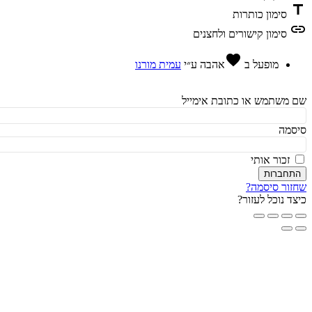
t
סימון כותרות
l
סימון קישורים ולחצנים
favorite
מופעל ב
אהבה
ע״י
עמית מורנו
משתמש או כתובת אימייל
מה
זכור אותי
חברות
ור סיסמה?
ד נוכל לעזור?