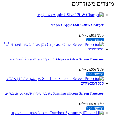
צרים משודרגים
Apple USB-C 20W Charger מטען קיר
₪
95
(
81
₪
באילת)
הוספה לסל
Gripcase Glass Screen Protector מגן מסך זכוכית איכותי לכל המכשירים
₪
59
(
50
₪
באילת)
הוספה לסל
Sunshine Silicone Screen Protector מגן מסך סיליקון איכותי לכל המכשירים
₪
70
(
59
₪
באילת)
הוספה לסל