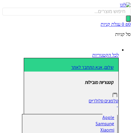
כן
Produ
sea
0
עגלת קניות
קניות
לכל הקטגוריות
שלום, אנא התחבר לאתר
קטגוריות מובילות
טלפונים סלולריים
Apple
Samsung
Xiaomi