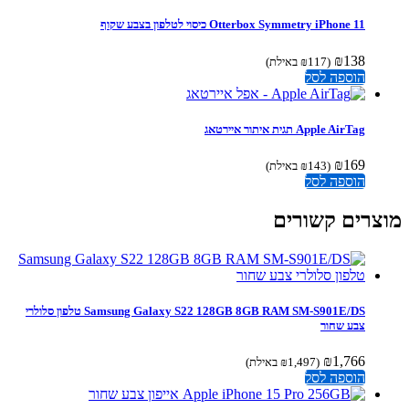
Otterbox Symmetry iPhone 11 כיסוי לטלפון בצבע שקוף
₪
138
(
117
₪
באילת)
הוספה לסל
Apple AirTag תגית איתור איירטאג
₪
169
(
143
₪
באילת)
הוספה לסל
צרים קשורים
Samsung Galaxy S22 128GB 8GB RAM SM-S901E/DS טלפון סלולרי
צבע שחור
₪
1,766
(
1,497
₪
באילת)
הוספה לסל