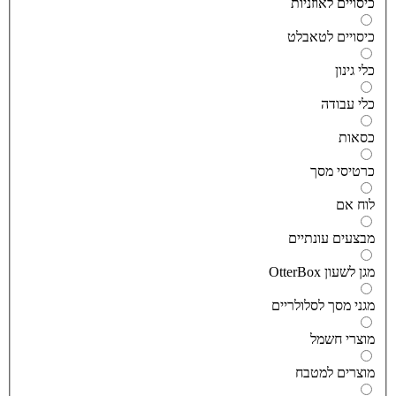
יסויים לאוזניות
יסויים לטאבלט
לי גינון
לי עבודה
סאות
רטיסי מסך
וח אם
בצעים עונתיים
גן לשעון OtterBox
גני מסך לסלולריים
וצרי חשמל
וצרים למטבח