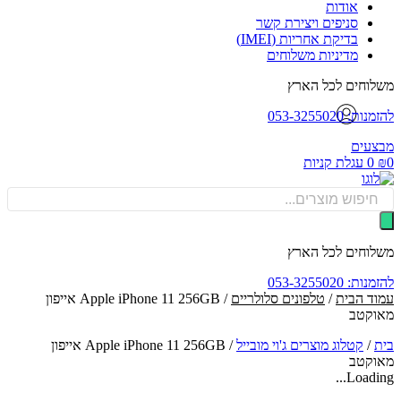
אודות
סניפים ויצירת קשר
בדיקת אחריות (IMEI)
מדיניות משלוחים
וחים לכל הארץ
: 053-3255020
עים
0
עגלת קניות
Produ
sea
וחים לכל הארץ
: 053-3255020
ד הבית
/
טלפונים סלולריים
/ Apple iPhone 11 256GB אייפון
קטב
/
קטלוג מוצרים ג'וי מובייל
/
Apple iPhone 11 256GB אייפון
קטב
Loadin