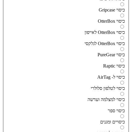
יסוי Gripcase
יסוי OtterBox
סוי OtterBox לאייפון
סוי OtterBox לגלקסי
יסוי PureGear
יסוי Raptic
יסוי ל- AirTag
יסוי לטלפון סלולרי
יסוי למצלמה ועדשה
יסוי ספר
יסויים ומגנים