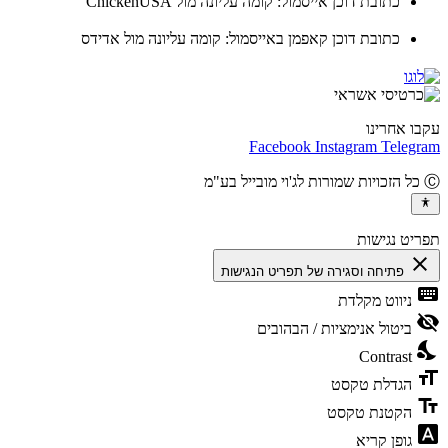
כתובת דוכן אייסמול: קומה עליונה מול ChickenUSA
כתובת דוכן קאפמן באייסמול: קומה עליונה מול אדידס
ו אחרינו
Facebook
Instagram
Teleg
יט נגישות
cl
פתיחה וסגירה של תפריט הנגישות
ke
ניווט מקלדת
vis
ביטול אנימציות / הבהובים
ni
Contrast
fo
הגדלת טקסט
te
הקטנת טקסט
fon
גופן קריא