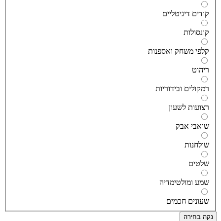
ודים דיגיטליים
ונסולות
לפי משחק ואספנות
יהוט
מקולים ובידוריות
צועות לשעון
ואבי אבק
ולחנות
לטים
מע ומולטימדיה
עונים חכמים
ה בחירה