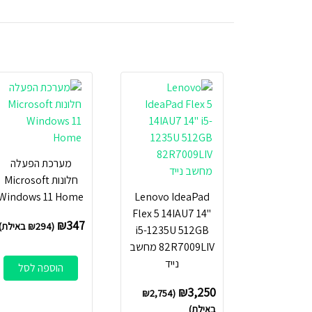
מערכת הפעלה
חלונות Microsoft
Windows 11 Home
Lenovo IdeaPad
Flex 5 14IAU7 14"
₪
347
(
294
₪
באילת)
i5-1235U 512GB
82R7009LIV מחשב
נייד
הוספה לסל
₪
3,250
₪
2,754
(
באילת)