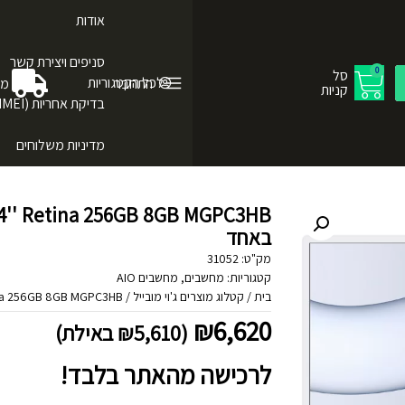
אודות
סניפים ויצירת קשר
0
סל
לכל הקטגוריות
התחבר
מש
קניות
בדיקת אחריות (IMEI)
מדיניות משלוחים
באחד
מק"ט:
31052
קטגוריות:
מחשבים
,
מחשבים AIO
בית
/
קטלוג מוצרים ג'וי מובייל
/
1 24'' Retina 256GB 8GB MGPC3HB
₪
6,620
(
5,610
₪
באילת)
לרכישה מהאתר בלבד!