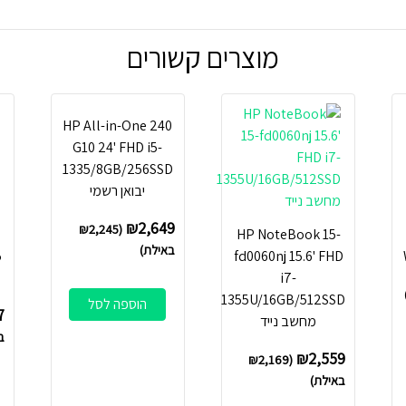
מוצרים קשורים
HP All-in-One 240
G10 24' FHD i5-
1335/8GB/256SSD
יבואן רשמי
₪
2,649
₪
2,245
(
HP NoteBook 15-
באילת)
5
fd0060nj 15.6' FHD
i7-
1355U/16GB/512SSD
הוספה לסל
7
מחשב נייד
ב
₪
2,559
₪
2,169
(
באילת)