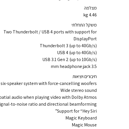
מצלמה
4.46 kg
משקל התחלתי
Two Thunderbolt / USB 4 ports with support for
DisplayPort
Thunderbolt 3 (up to 40Gb/s)
USB 4 (up to 40Gb/s)
USB 3.1 Gen 2 (up to 10Gb/s)
3.5 mm headphone jack
חיבורים ויציאות
y six-speaker system with force-cancelling woofers
Wide stereo sound
patial audio when playing video with Dolby Atmos
signal-to-noise ratio and directional beamforming
Support for “Hey Siri”
Magic Keyboard
Magic Mouse