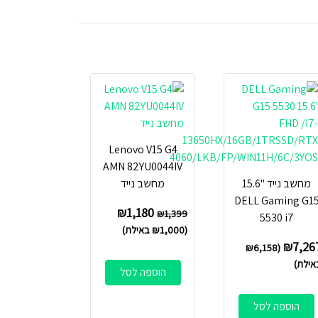
Lenovo V15 G4
AMN 82YU0044IV
מחשב נייד "15.6
מחשב נייד
DELL Gaming G1
₪
1,180
₪
1,399
5530 i7
(
1,000
₪
באילת)
₪
7,26
₪
6,158
(
אילת)
הוספה לסל
הוספה לסל