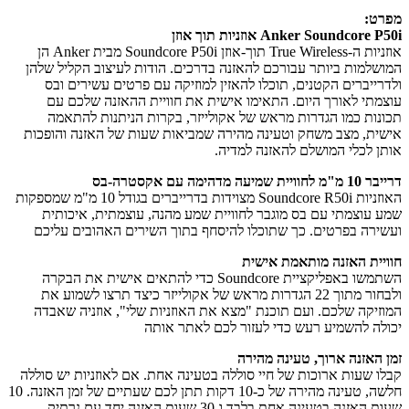
ט:
Anker Soundcore אוזניות תוך אוזן
אוזניות ה-True Wireless תוך-אוזן Soundcore P50i מבית Anker הן
שלמות ביותר עבורכם להאזנה בדרכים. הודות לעיצוב הקליל שלהן
רייברים הקטנים, תוכלו להאזין למוזיקה עם פרטים עשירים ובס
מתי לאורך היום. התאימו אישית את חוויית ההאזנה שלכם עם
נות כמו הגדרות מראש של אקולייזר, בקרות הניתנות להתאמה
ית, מצב משחק וטעינה מהירה שמביאות שעות של האזנה והופכות
ן לכלי המושלם להאזנה למדיה.
ת שמיעה מדהימה עם אקסטרה-בס
האוזניות Soundcore R50i מצוידות בדרייברים בגודל 10 מ"מ שמספקות
 עוצמתי עם בס מוגבר לחוויית שמע מהנה, עוצמתית, איכותית
ירה בפרטים. כך שתוכלו להיסחף בתוך השירים האהובים עליכם
יית האזנה מותאמת אישית
השתמשו באפליקציית Soundcore כדי להתאים אישית את הבקרה
ולבחור מתוך 22 הגדרות מראש של אקולייזר כיצד תרצו לשמוע את
זיקה שלכם. ועם תוכנת "מצא את האוזניות שלי", אוזניה שאבדה
לה להשמיע רעש כדי לעזור לכם לאתר אותה
 האזנה ארוך, טעינה מהירה
ו שעות ארוכות של חיי סוללה בטעינה אחת. אם לאוזניות יש סוללה
חלשה, טעינה מהירה של כ-10 דקות תתן לכם שעתיים של זמן האזנה. 10
שעות האזנה בטעינה אחת בלבד ו-30 שעות האזנה יחד עם נרתיק