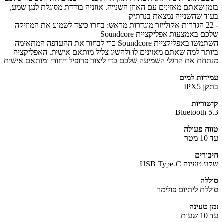
ן שאתם מאזינים עם האוזן השנייה. אוזניה בודדת מסוגלת לנגן שמע,
ד שהשנייה נמצאת בנרתיק
- 22 הגדרות אקולייזר מוגדרות מראש: בחרו כיצד לשמוע את המוזיקה
 באמצעות אפליקציית Soundcore
השתמשו באפליקציית Soundcore כדי לבחור את ההעדפה המתאימה
תר למה שאתם מאזינים לו ולהשיג צליל מותאם אישית. האפליקציה
חת את הרגלי השמיעה שלכם כדי ליצור פרופיל ייחודי ומותאם אישית
דות למים
IPX5
וריות
Bluetooth 
ח פעולה
ר
ורים
עינה USB Type-C
לה
לת ליתיום פולימר
 טעינה
ת