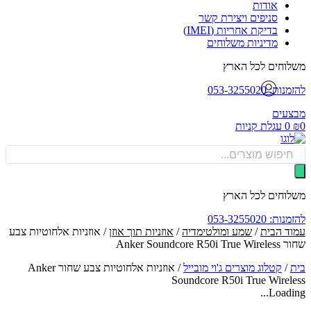
אודות
סניפים ויצירת קשר
בדיקת אחריות (IMEI)
מדיניות משלוחים
וחים לכל הארץ
: 053-3255020
עים
0
עגלת קניות
Produ
sea
וחים לכל הארץ
: 053-3255020
ד הבית
/
שמע ומולטימדיה
/
אוזניות תוך אוזן
/ אוזניות אלחוטיות צבע
Anker Soundcore R50
/
קטלוג מוצרים ג'וי מובייל
/
אוזניות אלחוטיות צבע שחור Anker
Soundcore R50i True Wirel
Loadin