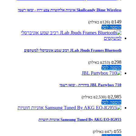
Skullcandy Dime Wireless אוזניות אלחוטיות צבע ירוק - יבואן רשמי
₪
149
(
126
₪
באילת)
הוספה לסל
JLab Jbuds Frames Bluetooth רכיב שמע אוניברסלי למשקפים
₪
298
(
253
₪
באילת)
הוספה לסל
JBL Partybox 710 ‏בידורית - יבואן רשמי
₪
2,985
(
2,530
₪
באילת)
הוספה לסל
Samsung Tuned By AKG EO-IG955 אוזניות חוטיות
₪
55
(
47
₪
באילת)