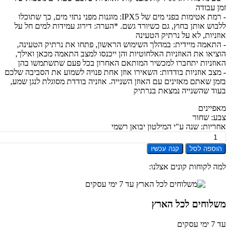
 עבודה
- רמת אטימות בפני מים של IPX5: מוגנות מפני נתזי מים, כך שתוכלו
וש אותן בחוץ, גם כשיורד גשם. *הערה: דירוג עמידות למים חל על
ניות, לא על נרתיק הטעינה
תאמה מיידית: במהלך השימוש הראשון, פתחו את נרתיק הטעינה,
יאו את האוזניות האלחוטיות והן ייכנסו למצב התאמה מכאן ואילך,
זניות יתחברו למכשיר המותאם האחרון בכל פעם שתשתמשו בהן
צב אוזניות בודדות: השאירו אוזן אחת פנויה לשמוע את הסביבה שלכם
ן שאתם מאזינים עם האוזן השנייה. אוזניה בודדת מסוגלת לנגן שמע,
ד שהשנייה נמצאת בנרתיק
יינים
: שחור
יות: שנה ע"י המילטון יבואן רשמי
ת
ספה לסל
קנה עכשיו
יות
וטיות
 לקוחות קונים אצלנו:
ר
An
Soundc
לוחים לכל הארץ
R
T
ים
Wirel