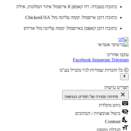
כתובת מעבדה: רח קאמפן 8 אייסמול איזור המלונות, אילת
כתובת דוכן אייסמול: קומה עליונה מול ChickenUSA
כתובת דוכן קאפמן באייסמול: קומה עליונה מול אדידס
ו אחרינו
Facebook
Instagram
Teleg
יט נגישות
cl
פתיחה וסגירה של תפריט הנגישות
ke
ניווט מקלדת
vis
ביטול אנימציות / הבהובים
ni
Contrast
fo
הגדלת טקסט