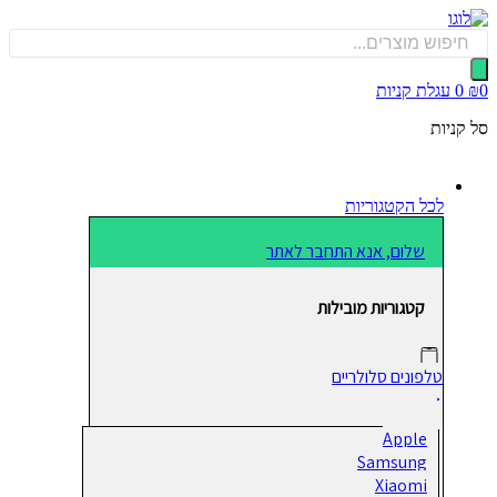
כן
Produ
sea
0
עגלת קניות
קניות
לכל הקטגוריות
שלום, אנא התחבר לאתר
קטגוריות מובילות
טלפונים סלולריים
Apple
Samsung
Xiaomi