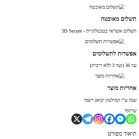
לום מאובטח
ם אשראי בטכנולוגיית - 3D Secure
שרות לתשלומים
ית)
יות מוצר
 ע"י המילטון יבואן רשמי
וף
ור מפורט