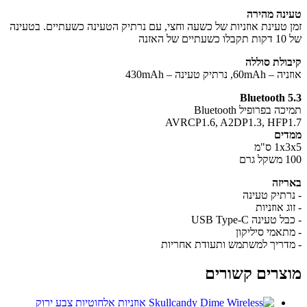
נה מהירה
 טעינת אוזניות של כשעה וחצי, עם נרתיק הטעינה כשעתיים. בטעינה
 האזנה
ולת סוללה
6, נרתיק טעינה – 430mAh
Bluetooth 
 בפרופיל Bluetooth
AVRCP1.6, A2DP1.3, HFP
ים
 ס"מ
גרם
יזה
רתיק טעינה
ג אוזניות
טעינה USB Type-C
תאמי סיליקון
דריך למשתמש ותעודת אחריות
צרים קשורים