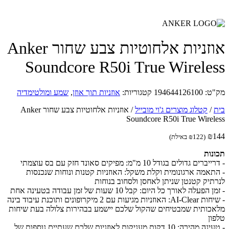
אוזניות אלחוטיות צבע שחור Anker
Soundcore R50i True Wirele
ט:
194644126100
קטגוריות:
אוזניות תוך אוזן
,
שמע ומולטימדיה
/
קטלוג מוצרים ג'וי מובייל
/
אוזניות אלחוטיות צבע שחור Anker
Soundcore R50i True Wirel
₪
(
122
₪
באילת)
נות
ים גדולים בגודל 10 מ"מ: מפיקים סאונד חזק עם בס עוצמתי
תאמה ארגונומית וקלת משקל: האוזניות קטנות ונוחות שנכנסות
תיק קטנטן שניתן לאחסן ולסחוב בנוחות
הפעלה לאורך כל היום: קבל 10 שעות של זמן עבודה בטעינה אחת
- שיחות AI-Clear: האוזניות מגיעות עם 2 מיקרופונים ותוכנת עיבוד בינה
כותית שמבטיחים שהקול שלכם יישמע בבהירות צלולה בעת שיחות
ון
- טעינה מהירה: 10 דקות מעניקות לאוזניות שלכם שעתיים נוספות של