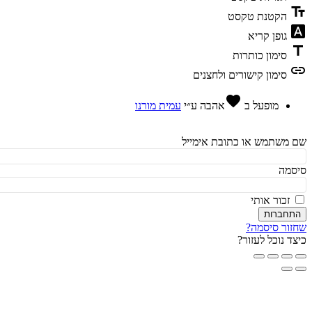
te
הקטנת טקסט
fon
גופן קריא
t
סימון כותרות
l
סימון קישורים ולחצנים
favorite
מופעל ב
אהבה
ע״י
עמית מורנו
משתמש או כתובת אימייל
מה
זכור אותי
חברות
ור סיסמה?
ד נוכל לעזור?