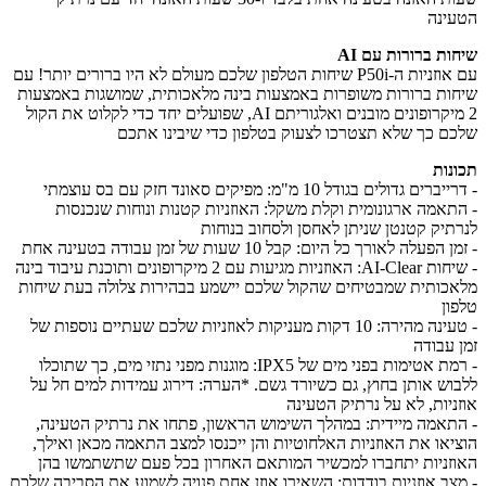
ינה
ות ברורות עם AI
עם אוזניות ה-P50i שיחות הטלפון שלכם מעולם לא היו ברורים יותר! עם
ות ברורות משופרות באמצעות בינה מלאכותית, שמושגות באמצעות
2 מיקרופונים מובנים ואלגוריתם AI, שפועלים יחד כדי לקלוט את הקול
ם כך שלא תצטרכו לצעוק בטלפון כדי שיבינו אתכם
נות
ים גדולים בגודל 10 מ"מ: מפיקים סאונד חזק עם בס עוצמתי
תאמה ארגונומית וקלת משקל: האוזניות קטנות ונוחות שנכנסות
תיק קטנטן שניתן לאחסן ולסחוב בנוחות
הפעלה לאורך כל היום: קבל 10 שעות של זמן עבודה בטעינה אחת
- שיחות AI-Clear: האוזניות מגיעות עם 2 מיקרופונים ותוכנת עיבוד בינה
כותית שמבטיחים שהקול שלכם יישמע בבהירות צלולה בעת שיחות
ון
- טעינה מהירה: 10 דקות מעניקות לאוזניות שלכם שעתיים נוספות של
 עבודה
- רמת אטימות בפני מים של IPX5: מוגנות מפני נתזי מים, כך שתוכלו
וש אותן בחוץ, גם כשיורד גשם. *הערה: דירוג עמידות למים חל על
ניות, לא על נרתיק הטעינה
תאמה מיידית: במהלך השימוש הראשון, פתחו את נרתיק הטעינה,
יאו את האוזניות האלחוטיות והן ייכנסו למצב התאמה מכאן ואילך,
זניות יתחברו למכשיר המותאם האחרון בכל פעם שתשתמשו בהן
צב אוזניות בודדות: השאירו אוזן אחת פנויה לשמוע את הסביבה שלכם