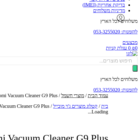
בדיקת אחריות (IMEI)
מדיניות משלוחים
משלוחים לכל הארץ
להזמנות: 053-3255020
מבצעים
0
₪
0
עגלת קניות
Products
search
משלוחים לכל הארץ
להזמנות: 053-3255020
עמוד הבית
/
מוצרי חשמל
/ Xiaomi Vacuum Cleaner G9 Plus שואב אבק אלחוטי - היבואן הרשמי
בית
/
קטלוג מוצרים ג'וי מובייל
/
Xiaomi Vacuum Cleaner G9 Plus שואב אבק אלחוטי
Loading...
Xiaomi Vacuum Cleaner G9 Plus שואב אבק אלחוטי - ה