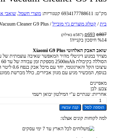
מק"ט:
6934177788611
קטגוריות:
מוצרי חשמל
,
שואבי א
בית
/
קטלוג מוצרים ג'וי מובייל
/
Xiaomi Vacuum Cleaner G9 Plus שואב אבק אלחוטי
המחיר
המחיר
₪
693
₪
807
(
587
₪
באילת)
המקורי
הנוכחי
%14 חיסכון בקנייה!
היה:
הוא:
שואב האבק האלחוטי Xiaomi G9 Plus
₪693.
₪807.
מצויד במנוע דיגיטלי מהיר המאפשר שאיבה עוצמתית של עד 120AW, מה שמאפשר לו להתמודד בקלות עם אבק, פירורים, שיער ופסולת אחרת על מגוון מ
הסוללה בקיבולת 2500mAh מספקת זמן עבודה של עד 60 דקות במצב חסכוני, ומאפשרת ניקיון יסודי של הבית ללא צורך בטעינה תכופה.
עיצובו הקל והארגונומי, יחד עם מיכל אבק בנפח 0.6 ליטר הניתן לריקון בקלות, הופכים את השימוש בו לנוח ויעיל.
בנוסף, המכשיר מגיע עם מגוון אביזרים, כולל מברשת ממונ
מאפיינים
צבע: לבן
אחריות: שנתיים ע"י המילטון יבואן רשמי
כמות
של
הוספה לסל
קנה עכשיו
Xiaomi
Vacuum
למה לקוחות קונים אצלנו:
Cleaner
G9
Plus