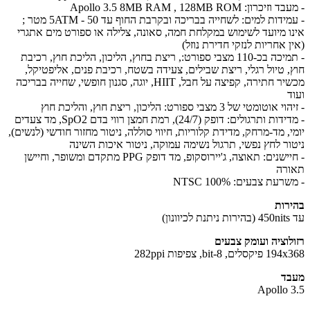
כרון: Apollo 3.5 8MB RAM , 128MB ROM
- עמידות למים: לשחייה בבריכה ובקרבת החוף עד 5ATM - 50 מטר ;
ו מיועד לשימוש במקלחת חמה, סאונה, צלילה או ספורט מים אתגרי
ן אחריות לנזקי חדירת נוזל)
- תמיכה בכ-110 מצבי ספורט:, ריצת בחוץ, הליכון, הליכת חוץ, רכיבת
, טיול רגלי, ריצת שבילים, צעידה בשטח, רכיבת פנים, אליפטיקל,
מכשיר חתירה, קפיצה על חבל, HIIT, יוגה, סגנון חופשי, שחייה בבריכה
ד
טומטי של 3 מצבי ספורט: הליכון, ריצת חוץ, והליכת חוץ
- מדידות ותרגולים: דופק (24/7), רמת חמצן רווי בדם SpO2, מד צעדים
י, מד-מרחק, מדידת קלוריות, חיווי סוללה, ניטור מחזור חודשי (לנשים),
ור לחץ נפשי, תרגול נשימה עמוקה, ניטור איכות השינה
- חיישנים: תאוצה, ג'יירוסקופ, מד דופק PPG מתקדם ומשופר, וחיישן
רה
עת צבעים: 100% NTSC
רות
נון)
לוציה ועומק צבעים
לים, 8-bit, צפיפות 282ppi
ד
Apollo 