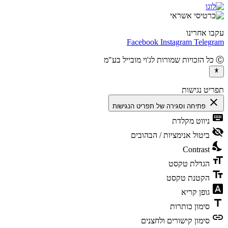
ו אחרינו
Facebook
Instagram
Teleg
יט נגישות
cl
פתיחה וסגירה של תפריט הנגישות
ke
ניווט מקלדת
vis
ביטול אנימציות / הבהובים
ni
Contrast
fo
הגדלת טקסט
te
הקטנת טקסט
fon
גופן קריא
t
סימון כותרות
l
סימון קישורים ולחצנים