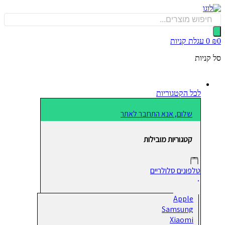
כן
Produ
sea
0
עגלת קניות
קניות
לכל הקטגוריות
שלום, אנא התחבר לאתר
קטגוריות מובילות
טלפונים סלולריים
Apple
Samsung
Xiaomi