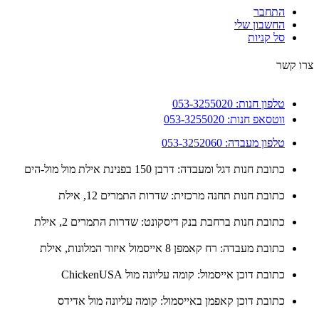
התחבר
החשבון שלי
סל קניות
 קשר
טלפון חנות: 053-3255020
ווטסאפ חנות: 053-3255020
טלפון מעבדה: 053-3252060
כתובת חנות דגל ומעבדה: דרבן 150 בפנינת אילת מול מול-הים
כתובת חנות תחנה מרכזית: שדרות התמרים 12, אילת
כתובת חנות ברחבת בנק דיסקונט: שדרות התמרים 2, אילת
כתובת מעבדה: רח קאמפן 8 אייסמול איזור המלונות, אילת
כתובת דוכן אייסמול: קומה עליונה מול ChickenUSA
כתובת דוכן קאפמן באייסמול: קומה עליונה מול אדידס