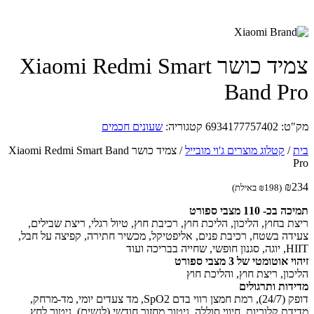
צמיד כושר Xiaomi Redmi Smart
Band P
ט:
6934177757402
קטגוריה:
שעונים חכמים
/
קטלוג מוצרים ג'וי מובייל
/
צמיד כושר Xiaomi Redmi Smart Band
₪
(
198
₪
באילת)
כ- 110 מצבי ספורט
ת בחוץ, הליכון, הליכת חוץ, רכיבת חוץ, טיול רגלי, ריצת שבילים,
דה בשטח, רכיבת פנים, אליפטיקל, מכשיר חתירה, קפיצה על חבל,
 שחייה בבריכה ועוד
 אוטומטי של 3 מצבי ספורט
כון, ריצת חוץ, והליכת חוץ
דות ותרגולים
דופק (24/7), רמת חמצן רווי בדם SpO2, מד צעדים יומי, מד-מרחק,
דת קלוריות, חיווי סוללה, ניטור מחזור חודשי (לנשים), ניטור לחץ