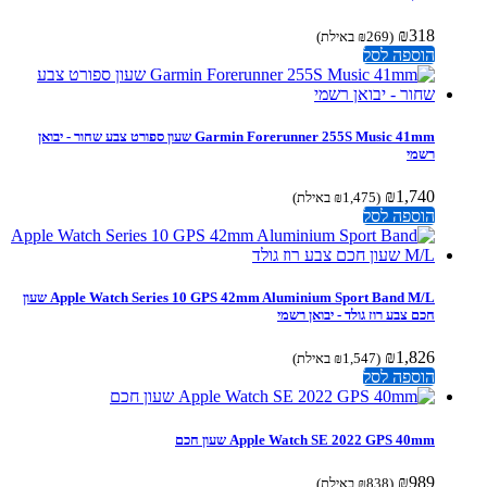
₪
318
(
269
₪
באילת)
הוספה לסל
Garmin Forerunner 255S Music 41mm ‏שעון ספורט צבע שחור - יבואן
רשמי
₪
1,740
(
1,475
₪
באילת)
הוספה לסל
Apple Watch Series 10 GPS 42mm Aluminium Sport Band M/L שעון
חכם צבע רוז גולד - יבואן רשמי
₪
1,826
(
1,547
₪
באילת)
הוספה לסל
Apple Watch SE 2022 GPS 40mm שעון חכם
₪
989
(
838
₪
באילת)