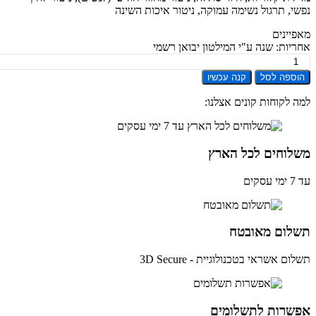
י, תרגול נשימה עמוקה, ניטור איכות השינה
יינים
יות: שנה ע"י המילטון יבואן רשמי
ת
ספה לסל
קנה עכשיו
ד
ר
 לקוחות קונים אצלנו:
Xia
Re
Sm
B
לוחים לכל הארץ
ים
לום מאובטח
ם אשראי בטכנולוגיית - 3D Secure
שרות לתשלומים