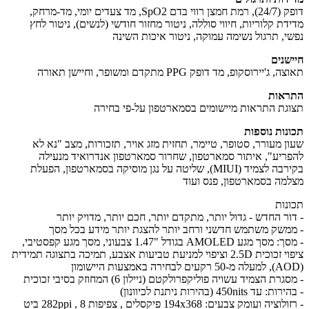
דופק (24/7), רמת חמצן רווי בדם SpO2, מד צעדים יומי, מד-מרחק,
דת קלוריות, חיווי סוללה, ניטור מחזור חודשי (לנשים), ניטור לחץ
י, תרגול נשימה עמוקה, ניטור איכות השינה
שנים
ג'יירוסקופ, מד דופק PPG מתקדם ומשופר, וחיישן תאורה
אות
גת התראות מיישומים בסמארטפון על-פי בחירה
נות נוספות
ן מעורר, סטופר, טיימר, תחזית מזג אויר, תזכורות, מצב "נא לא
ריע", איתור סמארטפון, שחרור סמארטפון אנדרואיד מנעילה
בקירבה לצמיד (MIUI), שליטה על נגן מוסיקה בסמארטפון, הפעלת
מה בסמארטפון, פנס ועוד
נות
ור החדש - גדול יותר, מתקדם יותר, חכם יותר, מדויק יותר
משק משתמש חדשני ורחב יותר להצגת יותר מידע בכל מסך
- מסך: מסך מגע AMOLED בגודל "1.47 צבעוני, מסך מגע קפסטיבי,
ציפוי זכוכית 2.5D וציפוי למניעת טביעות אצבע, תמיכה בתצוגה תמידית
רת הצמיד עשויה פוליקפרולקטם (ניילון 6) המחוזק בסיבי זכוכית
עד 450nits (בהירות ניתנת לכיוונון)
יה ועומק צבעים: 194x368 פיקסלים , צפיפות 282ppi , 8 ביט