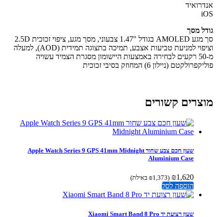
רואיד
ל מסך
סך מגע AMOLED בגודל "1.47 צבעוני, מסך מגע, ציפוי זכוכית 2.5D
וציפוי למניעת טביעות אצבע, תמיכה בתצוגה תמידית (AOD), למעלה
מ-50 רקעים לבחירה באמצעות היישומון מסגרת הצמיד עשויה
רולקטם (ניילון 6) המחוזק בסיבי זכוכית
צרים קשורים
שעון חכם צבע שחור Apple Watch Series 9 GPS 41mm Midnight
Aluminium Case
₪
1,620
(
1,373
₪
באילת)
הוספה לסל
שעון רצועת יד Xiaomi Smart Band 8 Pro