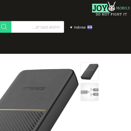
▼
Hebrew