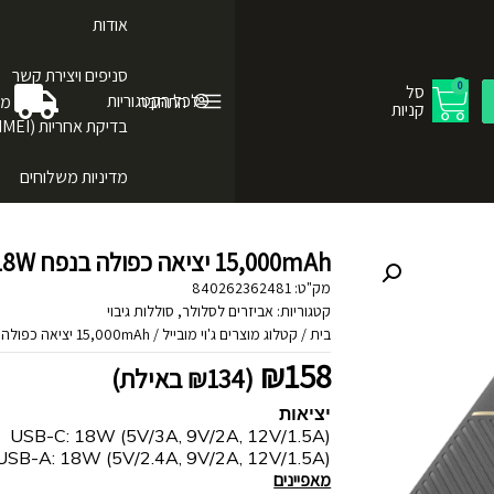
אודות
סניפים ויצירת קשר
0
סל
לכל הקטגוריות
התחבר
מש
קניות
בדיקת אחריות (IMEI)
מדיניות משלוחים
15,000mAh יציאה כפולה בנפח 18W מטען נייד מבית Otterbox
מק"ט:
840262362481
קטגוריות:
אביזרים לסלולר
,
סוללות גיבוי
בית
/
קטלוג מוצרים ג'וי מובייל
/
15,000mAh יציאה כפולה בנפח 18W מטען נייד מבית Otterbox
₪
158
(
134
₪
באילת)
יציאות
USB-C: 18W (5V/3A, 9V/2A, 12V/1.5A)
USB-A: 18W (5V/2.4A, 9V/2A, 12V/1.5A)
מאפיינים