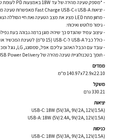
- *מספק טעינה מהירה של עד 18W באמצעות PD לעומת טעינה סטנדרטית של 5W/
- יציאות USB-A ו-Fast Charge USB-C מאפשרות טעינה מרובה מכשירים.
- מחוון מתח LED מציג את מצב הטעינה ואת חיי הסוללה הנוכחיים.
- גימור מלוטש ואיכותי.
- עיצוב עמיד שהונדס כך שיהיה מוגן ברמה גבוהה בעת נפילה
- כולל כבל USB-A ל-USB-C (15 ס"מ) לטעינת המכשיר או לטעינת ה-Power Bank.
- עובד עם הכבל האהוב עליכם: אפל, סמסונג, LG, גוגל ומכשירים רבים אחרים.
- תומך בטכנולוגיית טעינה מהירה של USB Power Delivery.
ממדים
140.97x72.9x22.10 מ"מ
משקל
330.21 גרם
יציאות
USB-C: 18W (5V/3A, 9V/2A, 12V/1.5A)
USB-A: 18W (5V/2.4A, 9V/2A, 12V/1.5A)
כניסות
USB-C: 18W (5V/3A, 9V/2A, 12V/1.5A)