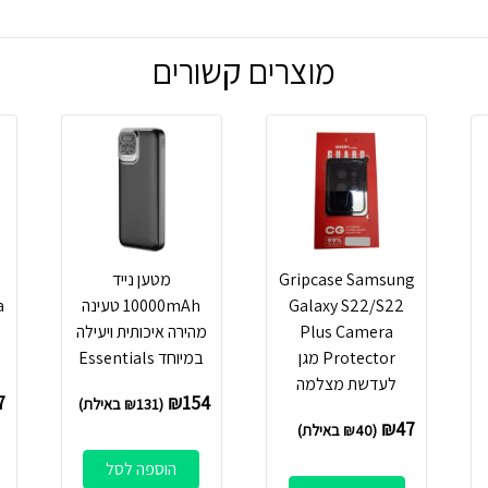
מוצרים קשורים
Gripcase Samsung
מטען נייד
Galaxy S22/S22
10000mAh טעינה
a
Plus Camera
מהירה איכותית ויעילה
Protector מגן
במיוחד Essentials
לעדשת מצלמה
7
₪
154
(
131
₪
באילת)
₪
47
(
40
₪
באילת)
הוספה לסל