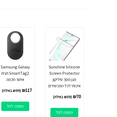
Samsung Galaxy
Sunshine Silicone
Screen Protector
SmartTag2 תגית
מגן מסך סיליקון
איתור חכמה
איכותי לכל המכשירים
₪
117
(
99
₪
באילת)
₪
70
(
59
₪
באילת)
הוספה לסל
הוספה לסל