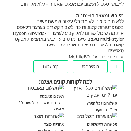
לייבוש, סלסול ועיצוב עם אפקט קואנדה - ללא נזקי חום
מייבש ומעצב בו-זמנית
ללא חום קיצוני. לעומת כלי עיצוב שמשתמשים
בטמפרטורות קיצוניות כדי לשבור קשרים בשיער ו"לאפס"
אותומה שיכול לגרום לנזק קבוע לשיער. ה-Dyson Airwrap
multi-styler מעצב שיער מרטוב עד יבש באמצעות אפקט
קואנדה ללא חום קיצוני השומר על השיער
מאפיינים
אחריות: שנה ע"י MobileBD
הוספה לסל
קנה עכשיו
למה לקוחות קונים אצלנו:
תשלום מאובטח
תשלום אשראי בטכנולוגיית - 3D
משלוחים לכל הארץ
Secure
עד 7 ימי עסקים
אפשרות לתשלומים
אחריות מוצר
עד 36 (ועד 3 ללא ריבית)
שנה ע"י MobileBD