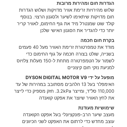
הגדרות חום ומהירות מרובות
שלוש מהירויות זרימת אוויר מדויקות ושלוש הגדרות
חום מדויקות שיתאימו לשיער ולסגנון הרצוי. בנוסף
קולד שוט שמנטרל מיד את גוף החימום, לאוויר קריר
יותר כדי להגדיר את הסגנון האישי שלכן
בקרת חום חכמה
מודד את טמפרטורת זרימת האוויר מעל 40 פעמים
בשנייה, שולט בצורה חכמה על גוף החימום כדי
לשמור על הטמפרטורה מתחת ל-150 מעלות צלזיוס
למניעת נזקי חום קיצוניים
מופעל על ידי DYSON DIGITAL MOTOR V9
האימפלר בעל 13 הלהבים מסתובב במהירות של עד
110,000 סל"ד, ומייצר 3.2kPa. חזק מספיק כדי לייצר
את לחץ האוויר שיוצר את אפקט קואנדה
שימושיות מעודנת
מעצב שיער הרב-פונקציונלי בעל אפקט הקואנדה
עוצב מחדש כדי לרתום את האפקט לשני הכיוונים