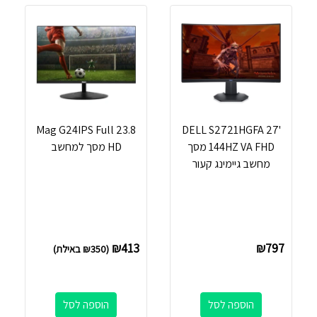
DELL S2721HGFA 27'
‏23.8 Mag G24IPS Full
144HZ VA FHD מסך
HD מסך למחשב
מחשב גיימינג קעור
₪
413
₪
797
(
350
₪
באילת)
הוספה לסל
הוספה לסל