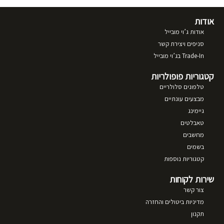
אודות
אודות ג’וי מובייל
סניפים ויצירת קשר
Trade-In בג’וי מובייל
קטגוריות פופולריות
טלפונים סלולריים
מבצעים עונתיים
גיימינג
טאבלטים
מחשבים
בשמים
קטגוריות נוספות
שירות לקוחות
צור קשר
מדיניות ביטולים והחזרה
תקנון