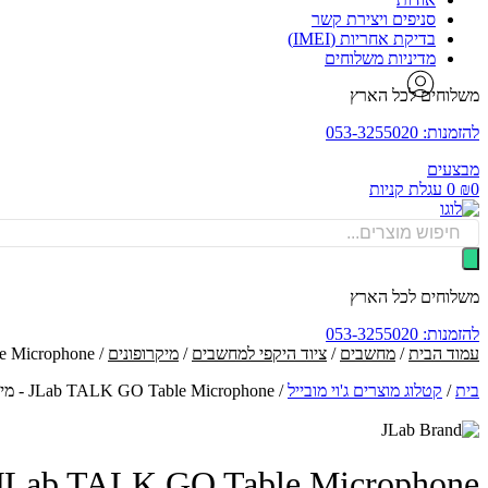
סניפים ויצירת קשר
בדיקת אחריות (IMEI)
מדיניות משלוחים
משלוחים לכל הארץ
להזמנות: 053-3255020
מבצעים
0
₪
0
עגלת קניות
Products
search
משלוחים לכל הארץ
להזמנות: 053-3255020
עמוד הבית
/
מחשבים
/
ציוד היקפי למחשבים
/
מיקרופונים
/ ‏JLab TALK GO Table Microphone - מיקרופון שולחני
בית
/
קטלוג מוצרים ג'וי מובייל
/