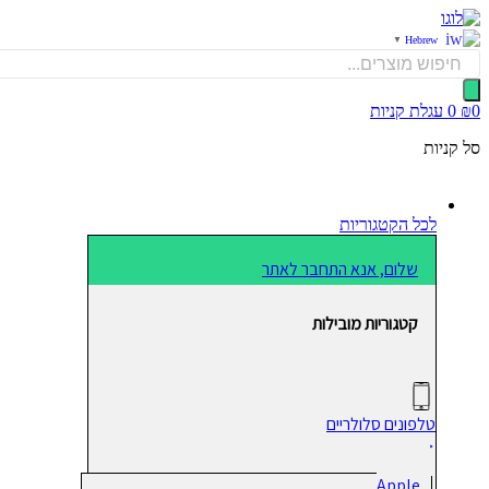
דלג
לתוכן
Hebrew
▼
Products
search
0
₪
0
עגלת קניות
סל קניות
לכל הקטגוריות
שלום, אנא התחבר לאתר
קטגוריות מובילות
טלפונים סלולריים
Apple