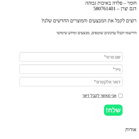
ר – פלדה באיכות גבוהה
רן – 580761401
ים לקבל את המבצעים והמוצרים החדשים שלנו?
מו וקבלו עדכונים שוטפים, מבצעים ומידע שימושי
אני מאשר לקבל דיוור
שלח!
ות