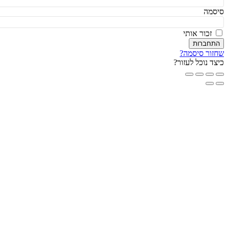
מה
זכור אותי
חברות
ור סיסמה?
ד נוכל לעזור?