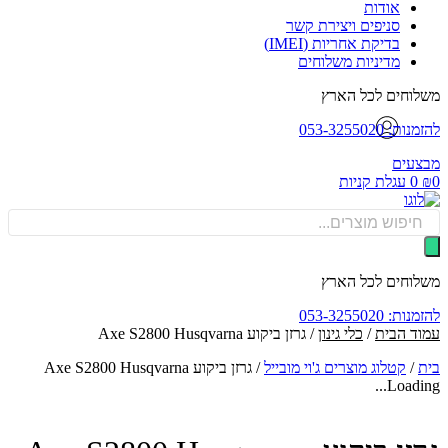
אודות
סניפים ויצירת קשר
בדיקת אחריות (IMEI)
מדיניות משלוחים
וחים לכל הארץ
: 053-3255020
עים
0
עגלת קניות
Produ
sea
וחים לכל הארץ
: 053-3255020
ד הבית
/
כלי גינון
/ גרזן ביקוע Axe S2800 Husqvarna
/
קטלוג מוצרים ג'וי מובייל
/
גרזן ביקוע Axe S2800 Husqvarna
Loadin