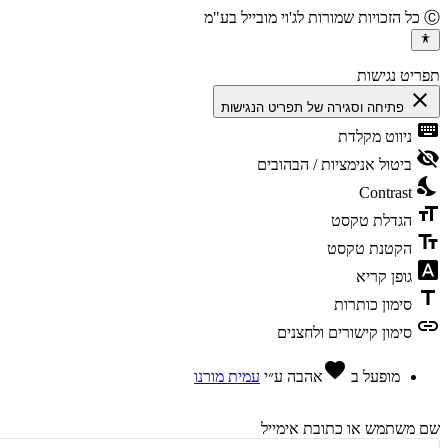
יט נגישות
cl
פתיחה וסגירה של תפריט הנגישות
ke
ניווט מקלדת
vis
ביטול אנימציות / הבהובים
ni
Contrast
fo
הגדלת טקסט
te
הקטנת טקסט
fon
גופן קריא
t
סימון כותרות
l
סימון קישורים ולחצנים
favorite
מופעל ב
אהבה
ע״י
עמית מורנו
משתמש או כתובת אימייל