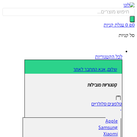
כן
Produ
sea
0
עגלת קניות
קניות
לכל הקטגוריות
שלום, אנא התחבר לאתר
קטגוריות מובילות
טלפונים סלולריים
Apple
Samsung
Xiaomi