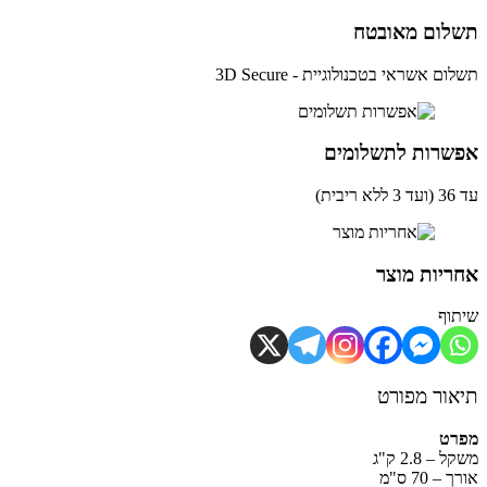
לום מאובטח
ם אשראי בטכנולוגיית - 3D Secure
שרות לתשלומים
ית)
יות מוצר
וף
ור מפורט
רט
– 2.8 ק"ג
 70 ס"מ