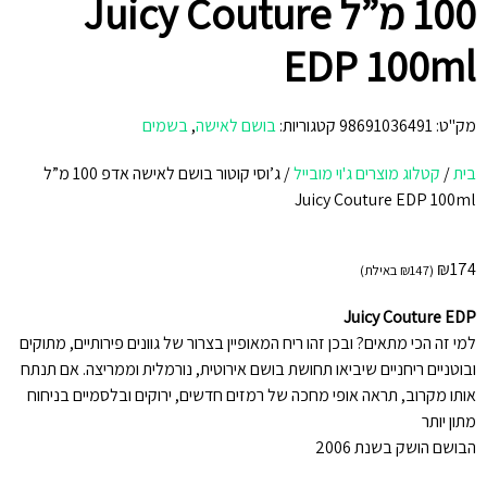
100 מ”ל Juicy Couture
EDP 100ml
מק"ט:
98691036491
קטגוריות:
בושם לאישה
,
בשמים
בית
/
קטלוג מוצרים ג'וי מובייל
/
ג’וסי קוטור בושם לאישה אדפ 100 מ”ל
Juicy Couture EDP 100ml
₪
174
(
147
₪
באילת)
Juicy Couture EDP
למי זה הכי מתאים? ובכן זהו ריח המאופיין בצרור של גוונים פירותיים, מתוקים
ובוטניים ריחניים שיביאו תחושת בושם אירוטית, נורמלית וממריצה. אם תנתח
אותו מקרוב, תראה אופי מחכה של רמזים חדשים, ירוקים ובלסמיים בניחוח
מתון יותר
הבושם הושק בשנת 2006