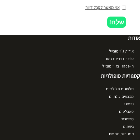
אני מאשר לקבל דיוור
שלח!
אודות
אודות ג’וי מובייל
סניפים ויצירת קשר
Trade-In בג’וי מובייל
קטגוריות פופולריות
טלפונים סלולריים
מבצעים עונתיים
גיימינג
טאבלטים
מחשבים
בשמים
קטגוריות נוספות