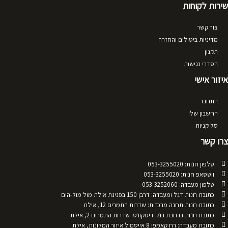
שירות לקוחות
צור קשר
מדיניות ביטולים והחזרה
תקנון
הסדרי נגישות
איזור אישי
התחבר
החשבון שלי
סל קניות
צרו קשר
טלפון חנות: 053-3255020
ווטסאפ חנות: 053-3255020
טלפון מעבדה: 053-3252060
כתובת חנות דגל ומעבדה: דרבן 150 בפנינת אילת מול מול-הים
כתובת חנות תחנה מרכזית: שדרות התמרים 12, אילת
כתובת חנות ברחבת בנק דיסקונט: שדרות התמרים 2, אילת
כתובת מעבדה: רח קאמפן 8 אייסמול איזור המלונות, אילת