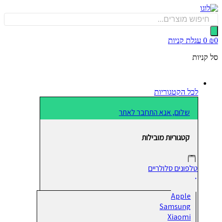
כן
Produ
sea
0
עגלת קניות
קניות
לכל הקטגוריות
שלום, אנא התחבר לאתר
קטגוריות מובילות
טלפונים סלולריים
Apple
Samsung
Xiaomi