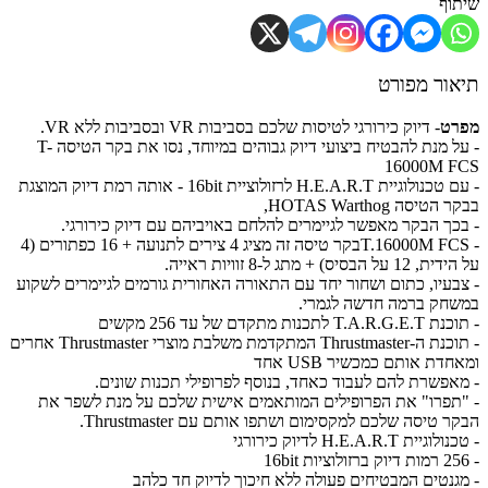
וף
ור מפורט
רט
- דיוק כירורגי לטיסות שלכם בסביבות VR ובסביבות ללא VR.
- על מנת להבטיח ביצועי דיוק גבוהים במיוחד, נסו את בקר הטיסה T-
16000M 
- עם טכנולוגיית H.E.A.R.T לרזולוציית 16bit - אותה רמת דיוק המוצגת
טיסה HOTAS Warthog,
כך הבקר מאפשר לגיימרים להלחם באויביהם עם דיוק כירורגי.
- T.16000M FCSבקר טיסה זה מציג 4 צירים לתנועה + 16 כפתורים (4
ל הבסיס) + מתג ל-8 זוויות ראייה.
בעיו, כתום ושחור יחד עם התאורה האחורית גורמים לגיימרים לשקוע
חק ברמה חדשה לגמרי.
T לתכנות מתקדם של עד 256 מקשים
- תוכנת ה-Thrustmaster המתקדמת משלבת מוצרי Thrustmaster אחרים
דת אותם כמכשיר USB אחד
אפשרת להם לעבוד כאחד, בנוסף לפרופילי תכנות שונים.
תפרו" את הפרופילים המותאמים אישית שלכם על מנת לשפר את
 טיסה שלכם למקסימום ושתפו אותם עם Thrustmaster.
יית H.E.A.R.T לדיוק כירורגי
גנטים המבטיחים פעולה ללא חיכוך לדיוק חד כלהב