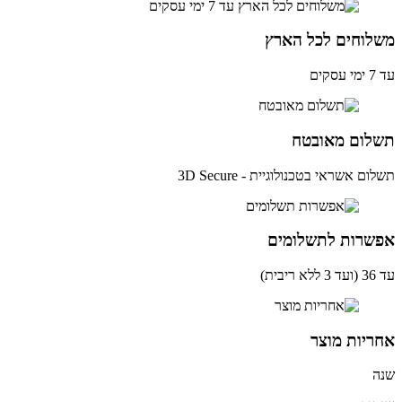
לוחים לכל הארץ
ים
לום מאובטח
ם אשראי בטכנולוגיית - 3D Secure
שרות לתשלומים
ית)
יות מוצר