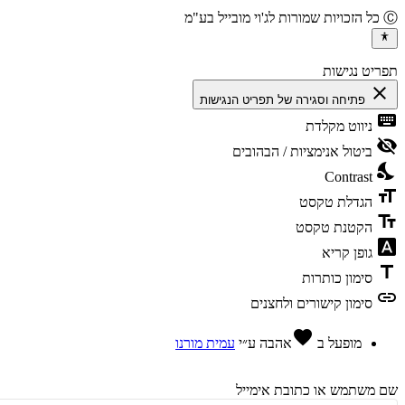
יט נגישות
cl
פתיחה וסגירה של תפריט הנגישות
ke
ניווט מקלדת
vis
ביטול אנימציות / הבהובים
ni
Contrast
fo
הגדלת טקסט
te
הקטנת טקסט
fon
גופן קריא
t
סימון כותרות
l
סימון קישורים ולחצנים
favorite
מופעל ב
אהבה
ע״י
עמית מורנו
משתמש או כתובת אימייל