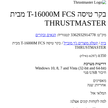
בקר טיסה T-16000M FCS מבית
THRUSTMASTE
ט:
3362932914778
קטגוריה:
הגאים ובקרים
/
קטלוג מוצרים ג'וי מובייל
/
בקר טיסה T-16000M FCS מבית
THRUSTMAST
₪
(
297
₪
באילת)
שות מערכת
US פנוי
יינים
יות: שנה
אי אזל
 לקוחות קונים אצלנו: