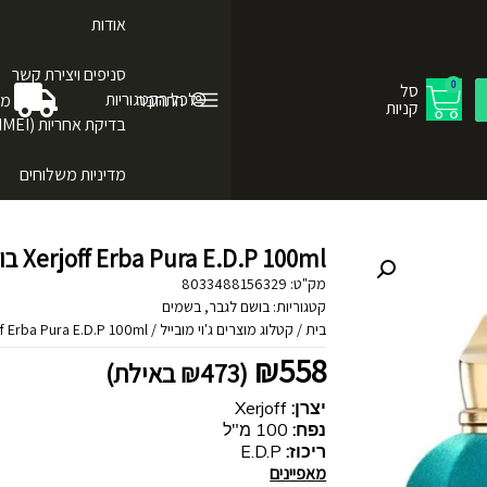
אודות
סניפים ויצירת קשר
0
סל
לכל הקטגוריות
התחבר
מש
קניות
בדיקת אחריות (IMEI)
מדיניות משלוחים
Xerjoff Erba Pura E.D.P 100ml בושם לגבר
מק"ט:
8033488156329
קטגוריות:
בושם לגבר
,
בשמים
בית
/
קטלוג מוצרים ג'וי מובייל
/
Xerjoff Erba Pura E.D.P 100ml בו
₪
558
(
473
₪
באילת)
יצרן:
Xerjoff
נפח:
100 מ"ל
ריכוז:
E.D.P
מאפיינים