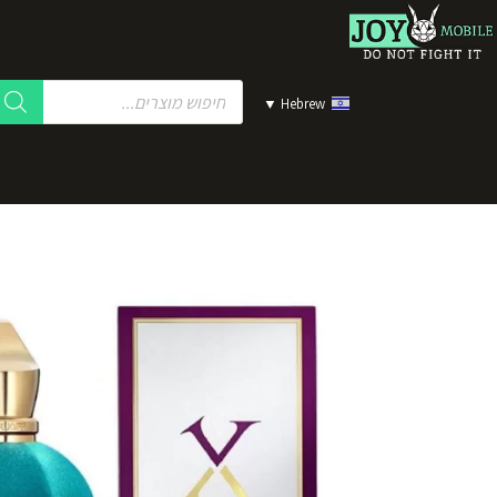
▼
Hebrew