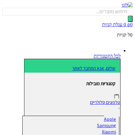
כן
Produ
sea
0
עגלת קניות
קניות
לכל הקטגוריות
שלום, אנא התחבר לאתר
קטגוריות מובילות
טלפונים סלולריים
Apple
Samsung
Xiaomi