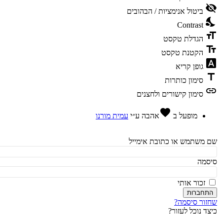
vis
ביטול אנימציות / הבהובים
ni
Contrast
fo
הגדלת טקסט
te
הקטנת טקסט
fon
גופן קריא
t
סימון כותרות
l
סימון קישורים ולחצנים
favorite
מופעל ב
אהבה
ע״י
עמית מורנו
משתמש או כתובת אימייל
מה
זכור אותי
חברות
ור סיסמה?
ד נוכל לעזור?