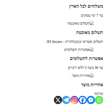
לוחים לכל הארץ
ים
לום מאובטח
ם אשראי בטכנולוגיית - 3D Secure
שרות לתשלומים
ית)
יות מוצר
וף