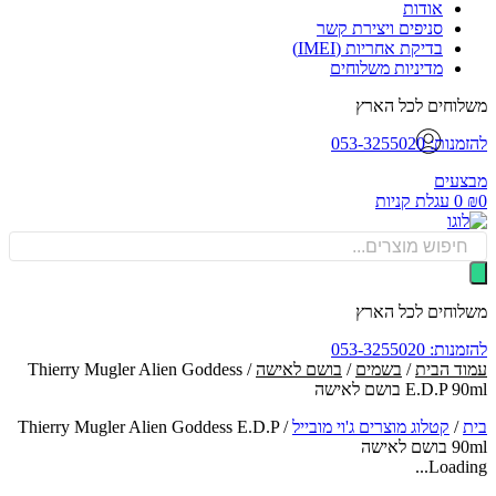
אודות
סניפים ויצירת קשר
בדיקת אחריות (IMEI)
מדיניות משלוחים
וחים לכל הארץ
: 053-3255020
עים
0
עגלת קניות
Produ
sea
וחים לכל הארץ
: 053-3255020
ד הבית
/
בשמים
/
בושם לאישה
/ Thierry Mugler Alien Goddess
E.D. בושם לאישה
/
קטלוג מוצרים ג'וי מובייל
/
Thierry Mugler Alien Goddess E.D.P
 לאישה
Loadin