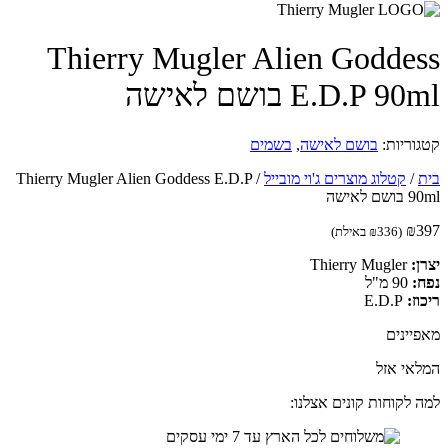
Thierry Mugler Alien Godde
E.D.P 9 בושם לאישה
וריות:
בושם לאישה
,
בשמים
/
קטלוג מוצרים ג'וי מובייל
/
Thierry Mugler Alien Goddess E.D.P
 לאישה
₪
(
336
₪
באילת)
:
Thierry Mugler
:
90 מ"ל
ז:
E.D.P
יינים
אי אזל
 לקוחות קונים אצלנו: