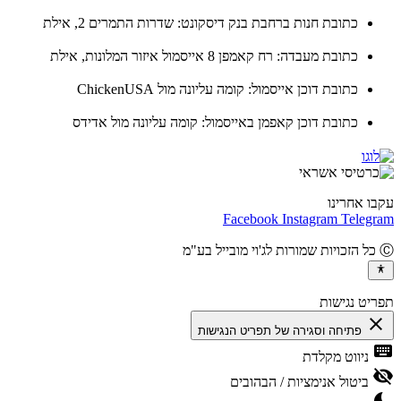
כתובת חנות ברחבת בנק דיסקונט: שדרות התמרים 2, אילת
כתובת מעבדה: רח קאמפן 8 אייסמול איזור המלונות, אילת
כתובת דוכן אייסמול: קומה עליונה מול ChickenUSA
כתובת דוכן קאפמן באייסמול: קומה עליונה מול אדידס
ו אחרינו
Facebook
Instagram
Teleg
יט נגישות
cl
פתיחה וסגירה של תפריט הנגישות
ke
ניווט מקלדת
vis
ביטול אנימציות / הבהובים