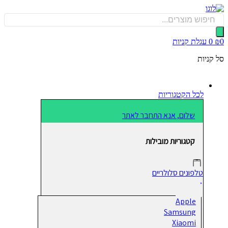
כן
Produ
sea
0
עגלת קניות
קניות
לכל הקטגוריות
שלום, אנא התחבר לאתר
קטגוריות מובילות
טלפונים סלולריים
Apple
Samsung
Xiaomi