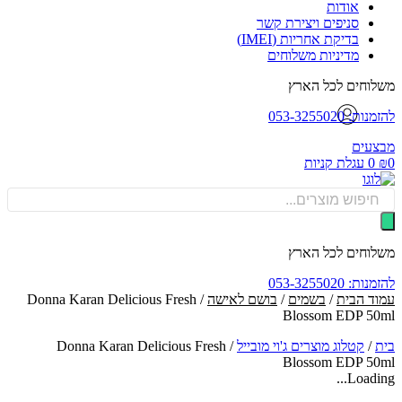
אודות
סניפים ויצירת קשר
בדיקת אחריות (IMEI)
מדיניות משלוחים
וחים לכל הארץ
: 053-3255020
עים
0
עגלת קניות
Produ
sea
וחים לכל הארץ
: 053-3255020
ד הבית
/
בשמים
/
בושם לאישה
/ Donna Karan Delicious Fresh
Blossom EDP 5
/
קטלוג מוצרים ג'וי מובייל
/
Donna Karan Delicious Fresh
Blossom EDP 5
Loadin