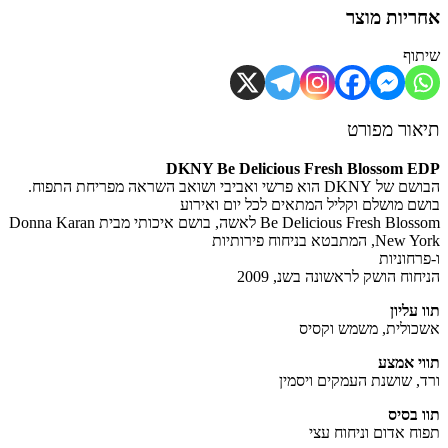
יות מוצר
וף
ור מפורט
DKNY Be Delicious Fresh Blossom 
הבושם של DKNY הוא פרשי ואביבי ושואב השראה מפריחת התפוח.
ם מושלם וקליל המתאים לכל יום ואירוע
Be Delicious Fresh Blossom לאשה, בושם איכותי מבית Donna Karan
 המתבטא בניחוח פירותיות
רחוניות
וח הושק לראשונה בשנ, 2009
עליון
ולית, משמש וקסיס
י אמצע
, שושנת העמקים ויסמין
 בסיס
ח אדום וניחוח עצי