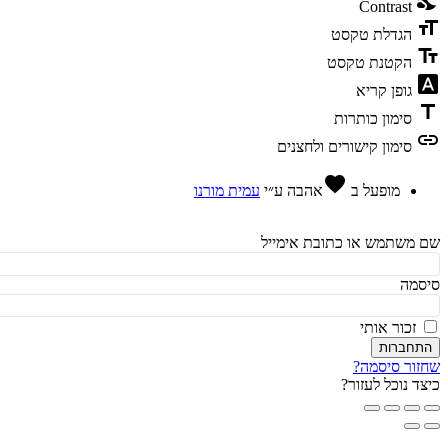
ni
Contrast
fo
הגדלת טקסט
te
הקטנת טקסט
fon
גופן קריא
t
סימון כותרות
l
סימון קישורים ולחצנים
favorite
מופעל ב
אהבה
ע״י
עמית מורנו
משתמש או כתובת אימייל
מה
זכור אותי
חברות
ור סיסמה?
ד נוכל לעזור?