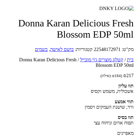
Donna Karan Delicious Fre
Blossom EDP 50
ט:
22548172971
קטגוריות:
בושם לאישה
,
בשמים
/
קטלוג מוצרים ג'וי מובייל
/
Donna Karan Delicious Fresh
Blossom EDP 5
₪
(
184
₪
באילת)
עליון
ולית, משמש וקסיס
י אמצע
, שושנת העמקים ויסמין
 בסיס
ח אדום וניחוח עצי
יינים