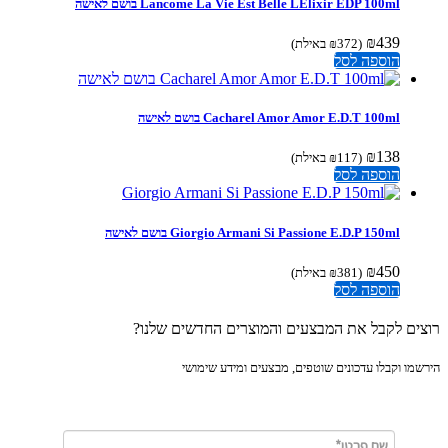
Lancome La Vie Est Belle LElixir EDP 100ml בושם לאישה
₪
439
(
372
₪
באילת)
הוספה לסל
Cacharel Amor Amor E.D.T 100ml בושם לאישה
₪
138
(
117
₪
באילת)
הוספה לסל
Giorgio Armani Si Passione E.D.P 150ml בושם לאישה
₪
450
(
381
₪
באילת)
הוספה לסל
ים לקבל את המבצעים והמוצרים החדשים שלנו?
מו וקבלו עדכונים שוטפים, מבצעים ומידע שימושי