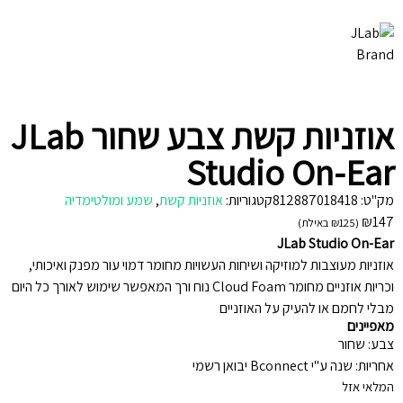
אוזניות קשת צבע שחור JLab
Studio On-Ear
מק"ט:
812887018418
קטגוריות:
אוזניות קשת
,
שמע ומולטימדיה
₪
147
(
125
₪
באילת)
JLab Studio On-Ear
אוזניות מעוצבות למוזיקה ושיחות העשויות מחומר דמוי עור מפנק ואיכותי,
וכריות אוזניים מחומר Cloud Foam נוח ורך המאפשר שימוש לאורך כל היום
מבלי לחמם או להעיק על האוזניים
מאפיינים
צבע: שחור
אחריות: שנה ע"י Bconnect יבואן רשמי
המלאי אזל