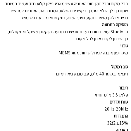
בכל מקום ובכל זמן: חוט האוזניה עשוי מאריג ניילון קלוע חזק ועמיד במיוחד
שתוכנן כלך שלא יסתבך בקשרים. הפלאג המחבר את האוזניות למכשיר
הנייד או לנגן מצויד בתקע זוויתי המונע נתק פתאומי בעת השימוש
מוסיקה בתנועה
ה- Studio עוצבו ותוכננו עבור אנשים בתנועה. הן קלות משקל ומתקפלות,
כך שניתן לקחת אותן לכל מקום
טכני
מיקרופון מובנה לניהול שיחות מסוג MEMS
סוג רמקול
דינאמי בקוטר 40 מ"מ, עם מגנט ניאודימיום
חיבור
פלאג 3.5 מ"מ זוויתי
טווח תדרים
20Hz-20kHz
התנגדות
32Ω ± 15%
באריזה