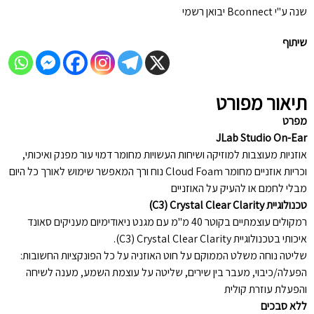
שנה ע"י Bconnect יבואן רשמי
שיתוף
תיאור מפורט
מפרט
JLab Studio On-Ear
אוזניות מעוצבות למוזיקה ושיחות העשויות מחומר דמוי עור מפנק ואיכותי,
וכריות אוזניים מחומר Cloud Foam נוח ורך המאפשר שימוש לאורך כל היום
מבלי לחמם או להעיק על האוזניים
טכנולוגיית C3) Crystal Clear Clarity)
רמקולים עוצמתיים בקוטר 40 מ"מ עם מגנט ניאודימיום מעניקים סאונד
איכותי בטכנולוגיית C3) Crystal Clear Clarity).
שליטה נוחה משלט הממוקם על חוט האוזניה על כל הפונקציות החשובות:
הפעלה/כיבוי, מעבר בין שירים, שליטה על עוצמת השמע, מענה לשיחה
והפעלת עוזרת קולית
ללא סבכים