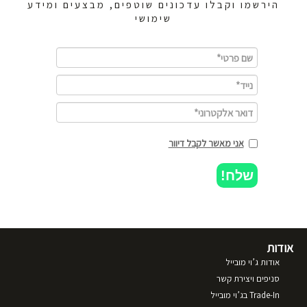
הירשמו וקבלו עדכונים שוטפים, מבצעים ומידע
שימושי
אני מאשר לקבל דיוור
שלח!
אודות
אודות ג’וי מובייל
סניפים ויצירת קשר
Trade-In בג’וי מובייל