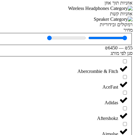
אוזניות תוך אוזן
אוזניות קשת
רמקולים ובידוריות
מחיר
₪
6450
—
₪
55
סנן לפי מותג
Abercrombie & Fitch
AceFast
Adidas
Aftershokz
Airpulse