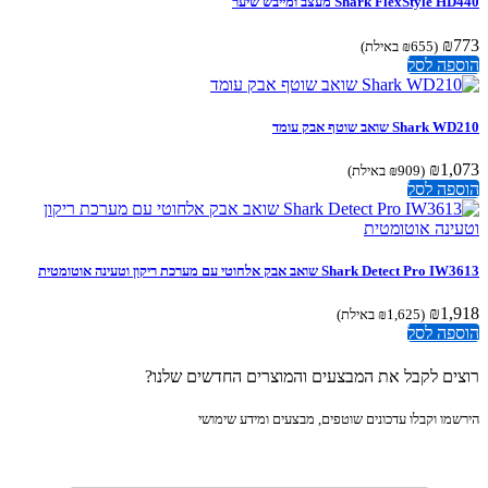
Shark FlexStyle מעצב ומייבש שיער
₪
(
655
₪
באילת)
פה לסל
Shar שואב שוטף אבק עומד
₪
1,
(
909
₪
באילת)
פה לסל
Shark Detect P שואב אבק אלחוטי עם מערכת ריקון וטעינה אוטומטית
₪
1,
(
1,625
₪
באילת)
פה לסל
ים לקבל את המבצעים והמוצרים החדשים שלנו?
מו וקבלו עדכונים שוטפים, מבצעים ומידע שימושי