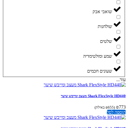
שואבי אבק
שולחנות
שלטים
שמע ומולטימדיה
שעונים חכמים
..
Shark FlexStyle מעצב ומייבש שיער
₪
(
655
₪
באילת)
פה לסל