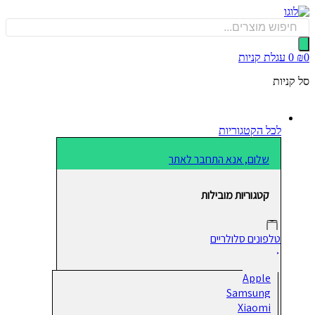
כן
Produ
sea
0
עגלת קניות
קניות
לכל הקטגוריות
שלום, אנא התחבר לאתר
קטגוריות מובילות
טלפונים סלולריים
Apple
Samsung
Xiaomi