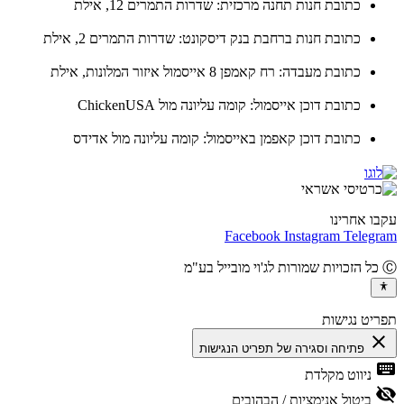
כתובת חנות תחנה מרכזית: שדרות התמרים 12, אילת
כתובת חנות ברחבת בנק דיסקונט: שדרות התמרים 2, אילת
כתובת מעבדה: רח קאמפן 8 אייסמול איזור המלונות, אילת
כתובת דוכן אייסמול: קומה עליונה מול ChickenUSA
כתובת דוכן קאפמן באייסמול: קומה עליונה מול אדידס
ו אחרינו
Facebook
Instagram
Teleg
יט נגישות
cl
פתיחה וסגירה של תפריט הנגישות
ke
ניווט מקלדת
vis
ביטול אנימציות / הבהובים