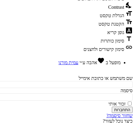
ni
Contrast
fo
הגדלת טקסט
te
הקטנת טקסט
fon
גופן קריא
t
סימון כותרות
l
סימון קישורים ולחצנים
favorite
מופעל ב
אהבה
ע״י
עמית מורנו
משתמש או כתובת אימייל
מה
זכור אותי
חברות
ור סיסמה?
ד נוכל לעזור?