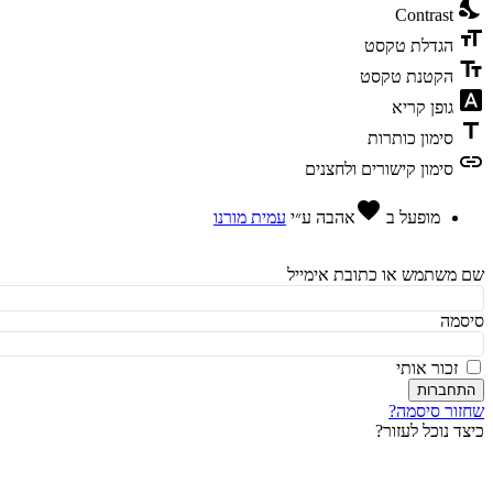
ni
Contrast
fo
הגדלת טקסט
te
הקטנת טקסט
fon
גופן קריא
t
סימון כותרות
l
סימון קישורים ולחצנים
favorite
מופעל ב
אהבה
ע״י
עמית מורנו
משתמש או כתובת אימייל
מה
זכור אותי
חברות
ור סיסמה?
ד נוכל לעזור?