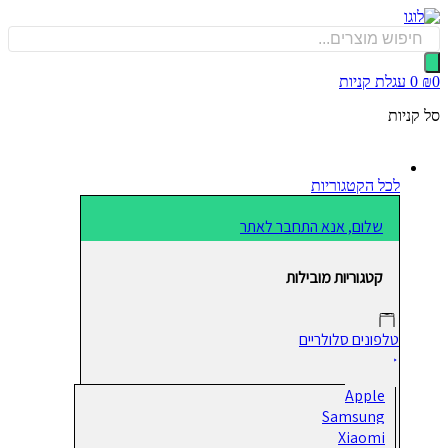
כן
Produ
sea
0
עגלת קניות
קניות
לכל הקטגוריות
שלום, אנא התחבר לאתר
קטגוריות מובילות
טלפונים סלולריים
Apple
Samsung
Xiaomi