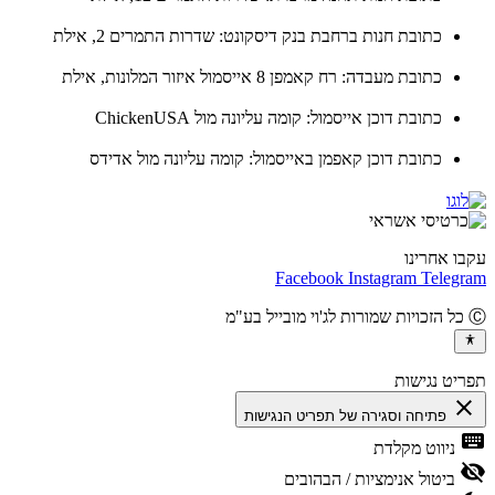
כתובת חנות ברחבת בנק דיסקונט: שדרות התמרים 2, אילת
כתובת מעבדה: רח קאמפן 8 אייסמול איזור המלונות, אילת
כתובת דוכן אייסמול: קומה עליונה מול ChickenUSA
כתובת דוכן קאפמן באייסמול: קומה עליונה מול אדידס
ו אחרינו
Facebook
Instagram
Teleg
יט נגישות
cl
פתיחה וסגירה של תפריט הנגישות
ke
ניווט מקלדת
vis
ביטול אנימציות / הבהובים