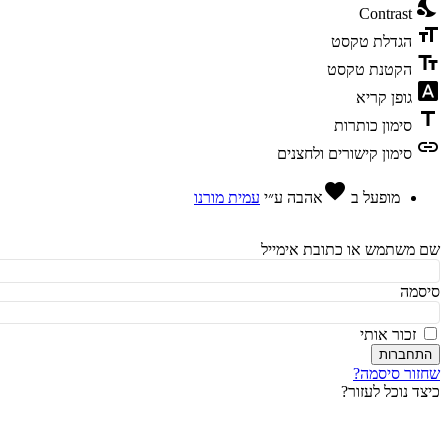
ni
Contrast
fo
הגדלת טקסט
te
הקטנת טקסט
fon
גופן קריא
t
סימון כותרות
l
סימון קישורים ולחצנים
favorite
מופעל ב
אהבה
ע״י
עמית מורנו
משתמש או כתובת אימייל
מה
זכור אותי
חברות
ור סיסמה?
ד נוכל לעזור?