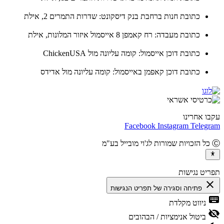
כתובת חנות ברחבת בנק דיסקונט: שדרות התמרים 2, אילת
כתובת מעבדה: רח קאמפן 8 אייסמול איזור המלונות, אילת
כתובת דוכן אייסמול: קומה עליונה מול ChickenUSA
כתובת דוכן קאפמן באייסמול: קומה עליונה מול אדידס
ו אחרינו
Facebook
Instagram
Teleg
יט נגישות
cl
פתיחה וסגירה של תפריט הנגישות
ke
ניווט מקלדת
vis
ביטול אנימציות / הבהובים