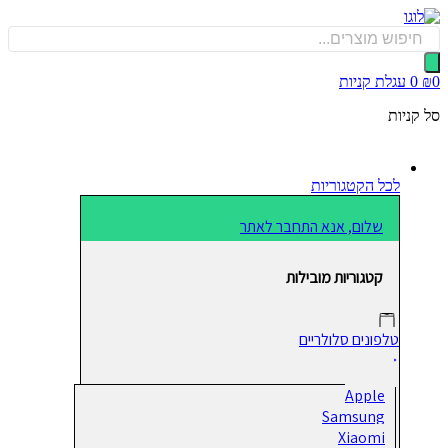
כן
Produ
sea
0
עגלת קניות
קניות
לכל הקטגוריות
שלום, אנא התחבר לאתר
קטגוריות מובילות
טלפונים סלולריים
Apple
Samsung
Xiaomi