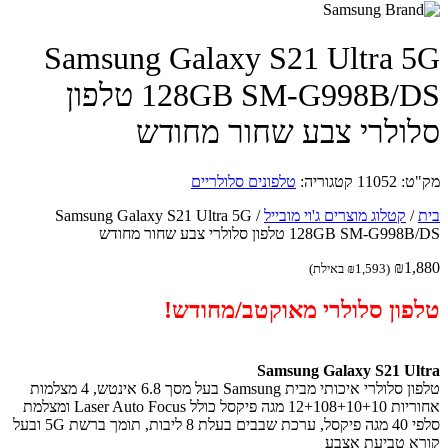
Samsung Galaxy S21 Ultra 
128GB SM-G998B/DS טלפון
ולרי צבע שחור מחודש
ט:
11052
קטגוריה:
טלפונים סלולריים
/
קטלוג מוצרים ג'וי מובייל
/
Samsung Galaxy S21 Ultra 5G
128GB SM-G9 טלפון סלולרי צבע שחור מחודש
₪
1,
(
1,593
₪
באילת)
פון סלולרי מאוקטב/מחודש!
Samsung Galaxy S21 Ul
טלפון סלולרי איכותי מבית Samsung בעל מסך 6.8 אינטש, 4 מצלמות
אחוריות 12+108+10+10 מגה פיקסל כולל Laser Auto Focus ומצלמת
סלפי 40 מגה פיקסל, ערכת שבבים בעלת 8 ליבות, תומך ברשת 5G ובעל
א טביעת אצבע