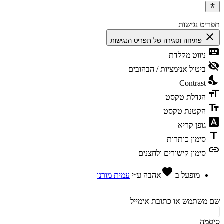
יט נגישות
cl
פתיחה וסגירה של תפריט הנגישות
ke
ניווט מקלדת
vis
ביטול אנימציות / הבהובים
ni
Contrast
fo
הגדלת טקסט
te
הקטנת טקסט
fon
גופן קריא
t
סימון כותרות
l
סימון קישורים ולחצנים
favorite
מופעל ב
אהבה
ע״י
עמית מורנו
משתמש או כתובת אימייל
מה