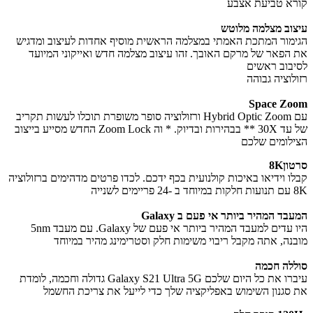
א טביעת אצבע
וב מצלמה מלוטש
מור המתכת האמתי במצלמה הראשית מוסיף אחדות לעיצוב ומדגיש
הפאר של מרקם האובך. זהו עיצוב מצלמה חדש ואייקוני המיועד
בוב ראשים
לוציה גבוהה
Space Z
עם Hybrid Optic Zoom ורזולוציה סופר משופרת תוכלו לעשות תקריב
של עד 30X ** בבהירות ובדיוק. * וה Zoom Lock החדש מסייע בייצוב
לומים שלכם
ן8K
ו וידיאו באיכות קולנועית בכף ידכם. לכדו פרטים מדהימים ברזולוציה
נייה
ד המהיר ביותר אי פעם ב Galaxy
היו עדים למעבד המהיר ביותר אי פעם של Galaxy. עם מעבד 5nm
נה, אתה מקבל ריבוי משימות חלק וסטרימינג מהיר במיוחד
לה חכמה
עיברו את כל היום שלכם Galaxy S21 Ultra 5G גדולה וחכמה, לומדת
סגנון השימוש באפליקציה שלך כדי לייעל את צריכת החשמל