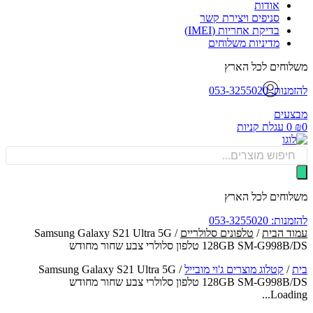
אודות
סניפים ויצירת קשר
בדיקת אחריות (IMEI)
מדיניות משלוחים
וחים לכל הארץ
: 053-3255020
עים
0
עגלת קניות
Produ
sea
וחים לכל הארץ
: 053-3255020
ד הבית
/
טלפונים סלולריים
/ Samsung Galaxy S21 Ultra 5G
128GB SM-G9 טלפון סלולרי צבע שחור מחודש
/
קטלוג מוצרים ג'וי מובייל
/
Samsung Galaxy S21 Ultra 5G
128GB SM-G9 טלפון סלולרי צבע שחור מחודש
Loadin