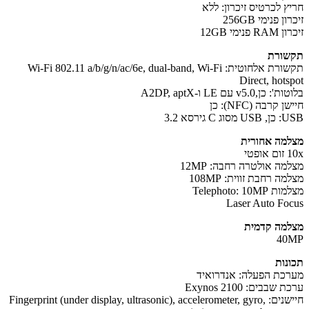
ץ לכרטיס זיכרון: ללא
ן פנימי 256GB
פנימי 12GB
ורת
תקשורת אלחוטית: Wi-Fi 802.11 a/b/g/n/ac/6e, dual-band, Wi-Fi
Direct, hots
כן,v5.0 עם LE ו-A2DP, aptX
 קרבה (NFC): כן
 C גירסא 3.2
מה אחורית
פטי
מה אולטרה רחבה: 12MP
ה רחבת זווית: 108MP
Telephoto: 10M
Laser Auto Fo
מה קדמית
40
נות
כת הפעלה: אנדרואיד
שבבים: Exynos 2100
חיישנים: Fingerprint (under display, ultrasonic), accelerometer, gyro,