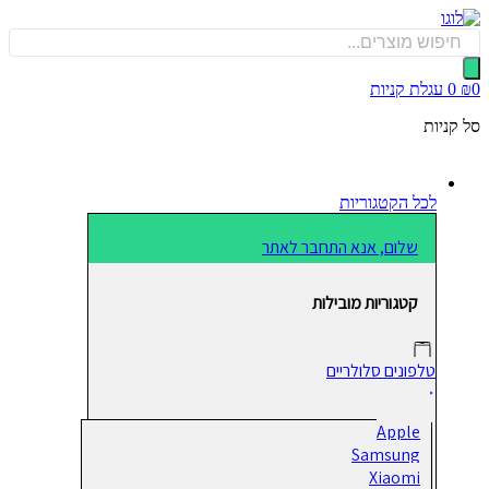
כן
Produ
sea
0
עגלת קניות
קניות
לכל הקטגוריות
שלום, אנא התחבר לאתר
קטגוריות מובילות
טלפונים סלולריים
Apple
Samsung
Xiaomi