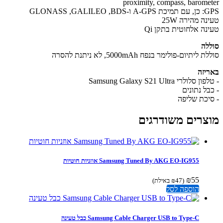
proximity, compass, barome
GLONASS ,GALILEO ,
ה מהירה 25W
נה אלחוטית בתקן Qi
לה
ליתיום-פולימר בנפח 5000mAh, לא ניתנת להסרה
יזה
סלולרי Samsung Galaxy S21 Ultra
בל נתונים
יכת שליפה
צרים משודרגים
Samsung Tuned By AKG EO-IG955 אוזניות חוטיות
₪
55
(
47
₪
באילת)
הוספה לסל
Samsung Cable Charger USB to Type-C כבל טעינה