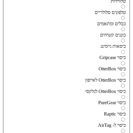
לוויזיות
לפונים סלולריים
בלים ומתאמים
וננים קשיחים
יסאות גיימינג
יסוי Gripcase
יסוי OtterBox
סוי OtterBox לאייפון
סוי OtterBox לגלקסי
יסוי PureGear
יסוי Raptic
יסוי ל- AirTag