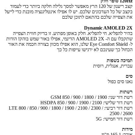
סופר חלק
קצב ריענון של 120 הרץ מאפשר למסך גלילה חלקה ביותר כדי לעמוד
ב של כל העדכונים שלכם. יש לו אפילו אינטליגנציה מובנת כדי לייעל
הצפייה שלכם בהתאם לתוכן שלכם
Dynamic AMOLED 
ר להפליא. חי להפליא. חלק באופן מפתיע. זו בדיוק חווית הצפייה
שתקבלו עם ה- AMOLED 2X הדינמי, אפילו באור שמש בוהק! הודות
ל- Eye Comfort Shield שלנו, הוא אפילו מכוון בצורה חכמה את האור
ול כך שעינכם לא ירגישו עייפות כל כך
כה בשפות
ית, אנגלית, רוסית
ו סים כפול
ות
ני: GSM 850 / 900 / 1800 / 1900
שלישי: HSDPA 850 / 900 / 1900 / 2100
רשת דור רביעי: LTE 800 / 850 / 900 / 1800 / 1900 / 2100 / 2300 /
2500 / 2
 דור חמישי: 5G
ות
165 מ"מ