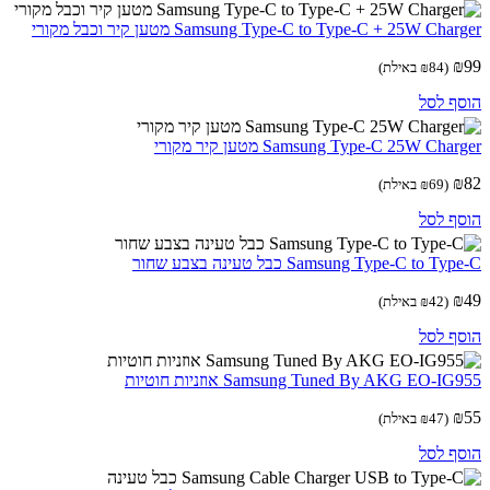
Samsung Type-C to Type-C + 25W Cha מטען קיר וכבל מקורי
(
84
₪
באילת)
ף לסל
Samsung Type-C 25W Cha מטען קיר מקורי
(
69
₪
באילת)
ף לסל
Samsung Type-C to T כבל טעינה בצבע שחור
(
42
₪
באילת)
ף לסל
Samsung Tuned By AKG EO-I אוזניות חוטיות
(
47
₪
באילת)
ף לסל