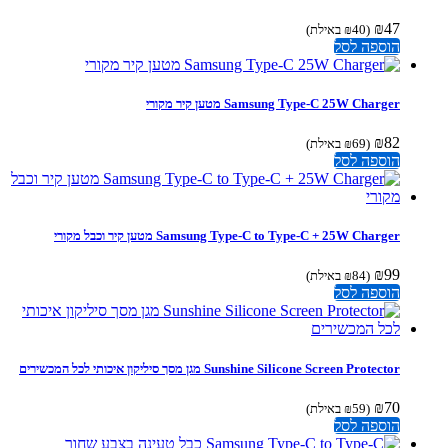
₪
47
(
40
₪
באילת)
הוספה לסל
Samsung Type-C 25W Charger מטען קיר מקורי
₪
82
(
69
₪
באילת)
הוספה לסל
Samsung Type-C to Type-C + 25W Charger מטען קיר וכבל מקורי
₪
99
(
84
₪
באילת)
הוספה לסל
Sunshine Silicone Screen Protector מגן מסך סיליקון איכותי לכל המכשירים
₪
70
(
59
₪
באילת)
הוספה לסל