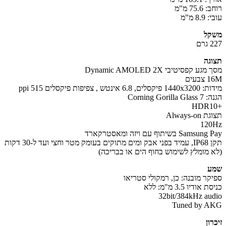
75. מ"מ
8 מ"מ
קל
ם
גה
ע קפסיטיבי Dynamic AMOLED 2X
עים
6.8 אינטש , צפיפות פיקסלים 515 ppi
Corning Gorill
Always-o
12
Sam בשיתוף עם ויזה ומאסטרקארד
תקן IP68, עמיד בפני אבק ומים מתוקים בעומק מטר וחצי ועד ל-30 דקות
 מומלץ לשימוש בחוף הים או בבריכה)
ע
קר מובנה: כן, רמקולי סטריאו
אודיו 3.5 מ"מ: ללא
32bit/384kHz au
Tuned by 
ון