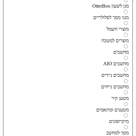
גן לשעון OtterBox
גני מסך לסלולריים
וצרי חשמל
וצרים למטבח
חשבים
חשבים AIO
חשבים ניידים
חשבים נייחים
טען קיר
טענים ומתאמים
יקרופונים
סך למחשב