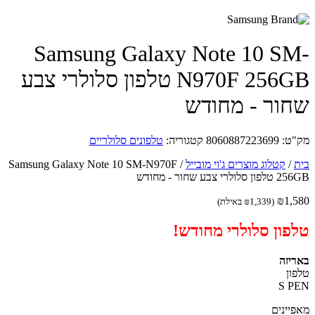
Samsung Galaxy Note 10 S
N970F 256GB טלפון סלולרי צבע
ור - מחודש
ט:
8060887223699
קטגוריה:
טלפונים סלולריים
/
קטלוג מוצרים ג'וי מובייל
/
Samsung Galaxy Note 10 SM-N970F
ולרי צבע שחור - מחודש
₪
1,
(
1,339
₪
באילת)
פון סלולרי מחודש!
יזה
ון
S 
יינים