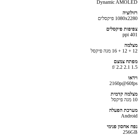
Dynamic AMOL
לוציה
1080 פיקסלים
פות פיקסלים
4
מה
ח צמצם
1
או
2160p@60
מה קדמית
כת הפעלה
Andr
 אחסון פנימי
256