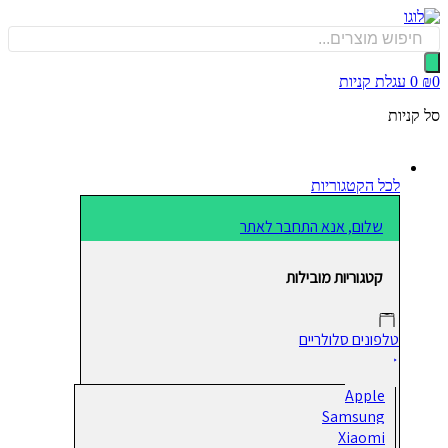
כן
Produ
sea
0
עגלת קניות
קניות
לכל הקטגוריות
שלום, אנא התחבר לאתר
קטגוריות מובילות
טלפונים סלולריים
Apple
Samsung
Xiaomi