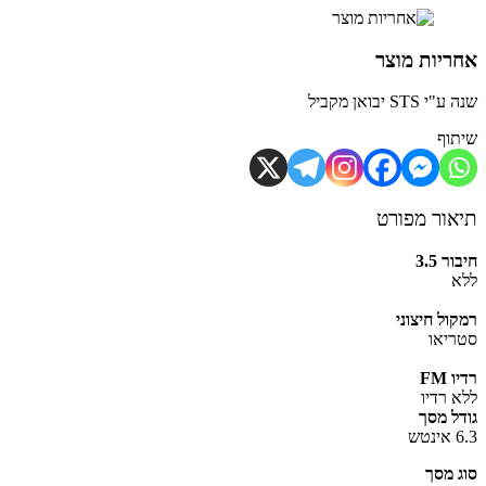
יות מוצר
STS יבואן מקביל
וף
ור מפורט
 3.5
ול חיצוני
יאו
FM
 רדיו
ל מסך
 מסך