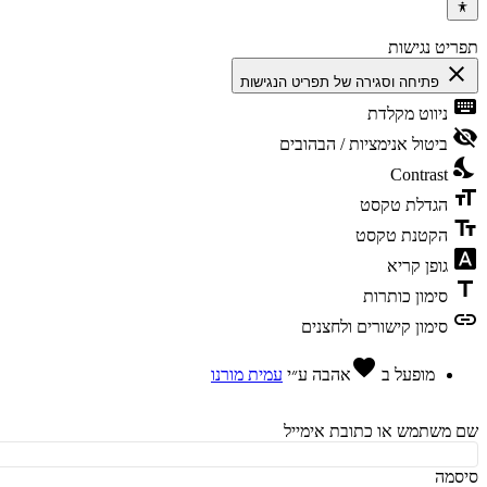
יט נגישות
cl
פתיחה וסגירה של תפריט הנגישות
ke
ניווט מקלדת
vis
ביטול אנימציות / הבהובים
ni
Contrast
fo
הגדלת טקסט
te
הקטנת טקסט
fon
גופן קריא
t
סימון כותרות
l
סימון קישורים ולחצנים
favorite
מופעל ב
אהבה
ע״י
עמית מורנו
משתמש או כתובת אימייל
מה