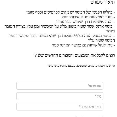
ור מפורט
חלקו הפנימי של הכיסוי יש מקום לכרטיסים וכסף מזומן
סגר באמצעות מגנט איכותי וחזק
גנה מושלמת דרך שימוש בבד עמיד
יסוי ארנק אשר שומר באופן מלא על המכשיר ומגן עליו בצורה הטובה
תר
- הכיסוי מספק הגנה ב-360 מעלות כך שלא משנה כיצד המכשיר נופל
סוי שומר עליו
יתן לנהל שיחות גם כאשר הארנק סגור
ים לקבל את המבצעים והמוצרים החדשים שלנו?
מו וקבלו עדכונים שוטפים, מבצעים ומידע שימושי