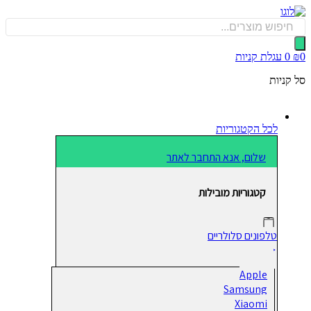
כן
Produ
sea
0
עגלת קניות
קניות
לכל הקטגוריות
שלום, אנא התחבר לאתר
קטגוריות מובילות
טלפונים סלולריים
Apple
Samsung
Xiaomi