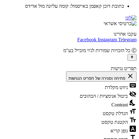
כתובת דוכן קאפמן באייסמול: קומה עליונה מול אדידס
ו אחרינו
Facebook
Instagram
Teleg
יט נגישות
cl
פתיחה וסגירה של תפריט הנגישות
ke
ניווט מקלדת
vis
ביטול אנימציות / הבהובים
ni
Contrast
fo
הגדלת טקסט
te
הקטנת טקסט
fon
גופן קריא
t