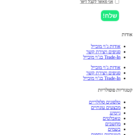
אני מאשר לקבל דיוור
שלח!
ות
אודות ג’וי מובייל
סניפים ויצירת קשר
Trade-In בג’וי מובייל
אודות ג’וי מובייל
סניפים ויצירת קשר
Trade-In בג’וי מובייל
וריות פופולריות
טלפונים סלולריים
מבצעים עונתיים
גיימינג
טאבלטים
מחשבים
בשמים
קטגוריות נוספות