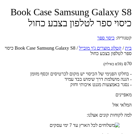
Book Case Samsung Galaxy 
סוי ספר לטלפון בצבע כחול
וריה:
כיסוי ספר
/
קטלוג מוצרים ג'וי מובייל
/
Book Case Samsung Galaxy S8 כיסוי
 לטלפון בצבע כחול
(
59
₪
באילת)
חלקו הפנימי של הכיסוי יש מקום לכרטיסים וכסף מזומן
גנה מושלמת דרך שימוש בבד עמיד
סגר באמצעות מגנט איכותי וחזק
יינים
אי אזל
 לקוחות קונים אצלנו: