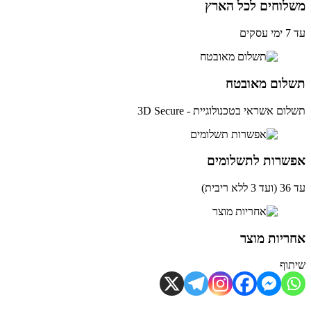
לוחים לכל הארץ
ים
לום מאובטח
ם אשראי בטכנולוגיית - 3D Secure
שרות לתשלומים
ית)
יות מוצר
וף