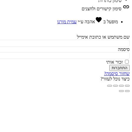
סימון כותרות
l
סימון קישורים ולחצנים
favorite
מופעל ב
אהבה
ע״י
עמית מורנו
משתמש או כתובת אימייל
מה
זכור אותי
חברות
ור סיסמה?
ד נוכל לעזור?